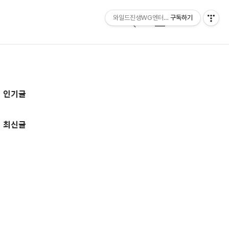
와일드진생WG엔터테인먼트 entertainmen
구독하기
검
메
색
뉴
추
인기글
가
정
최신글
보