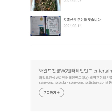
2024.08.25
지종산삼 주인을 찾습니다
2024.08.14
와일드진생WG엔터테인먼트 entertain
와일드진생 WG 엔터테인먼트 草心 박영호헌터 약초 인생 4
sanwoncho.or.kr - sonwoncho.tistory.com) 
구독하기