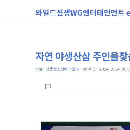
와일드진생WG엔터테인먼트 ent
자연 야생산삼 주인을
상
본
문
세
제
와일드진생 통신판매 스토어
by
草心
2024. 8. 14. 00:
컨
본
목
텐
문
댓
츠
글
달
기