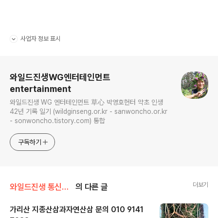
사업자 정보 표시
펼치기/접기
로그 정보
와일드진생WG엔터테인먼트
entertainment
와일드진생 WG 엔터테인먼트 草心 박영호헌터 약초 인생
42년 기록 일기 (wildginseng.or.kr - sanwoncho.or.kr
- sonwoncho.tistory.com) 통합
구독하기
더보기
와일드진생 통신판매 스토어
의 다른 글
가리산 지종산삼과자연산삼 문의 010 9141