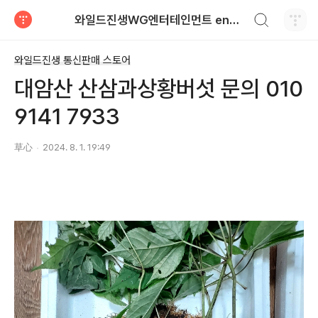
검색하기
와일드진생WG엔터테인먼트 entertainment
티스토리
와일드진생 통신판매 스토어
대암산 산삼과상황버섯 문의 010
9141 7933
草心
2024. 8. 1. 19:49