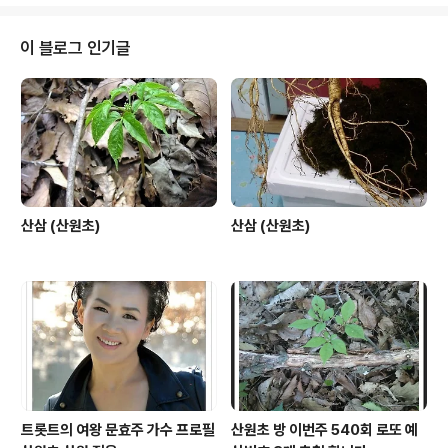
이 블로그 인기글
산삼 (산원초)
산삼 (산원초)
트롯트의 여왕 문효주 가수 프로필
산원초 방 이번주 540회 로또 예