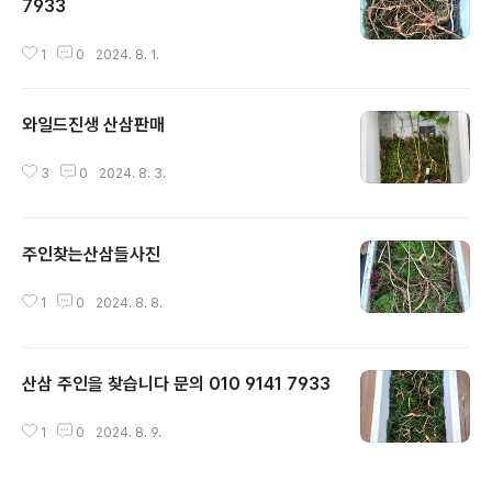
7933
글 내용
1
0
2024. 8. 1.
와일드진생 산삼판매
글 내용
3
0
2024. 8. 3.
주인찾는산삼들사진
글 내용
1
0
2024. 8. 8.
산삼 주인을 찾습니다 문의 010 9141 7933
글 내용
1
0
2024. 8. 9.