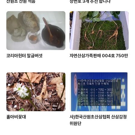
산원초 산원 적음
상번호 3개 추천 합니다
코리아헌터 말굽버섯
자연산삼가족판매 004호 750만
홀아비꽃대
사)한국산원초산삼협회 산삼감정
위원단