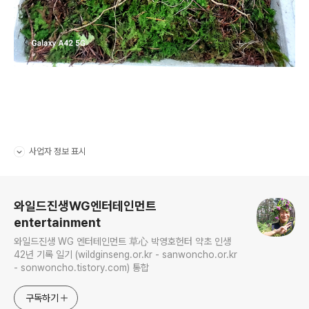
사업자 정보 표시
펼치기/접기
로그 정보
와일드진생WG엔터테인먼트
entertainment
와일드진생 WG 엔터테인먼트 草心 박영호헌터 약초 인생
42년 기록 일기 (wildginseng.or.kr - sanwoncho.or.kr
- sonwoncho.tistory.com) 통합
구독하기