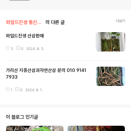
더보기
와일드진생 통신판매 스토어
의 다른 글
와일드진생 산삼판매
글 내용
3
0
2024. 8. 3.
가리산 지종산삼과자연산삼 문의 010 9141
7933
글 내용
1
0
2024. 8. 1.
이 블로그 인기글