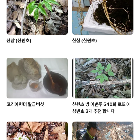
산삼 (산원초)
산삼 (산원초)
코리아헌터 말굽버섯
산원초 방 이번주 540회 로또 예
상번호 3개 추천 합니다