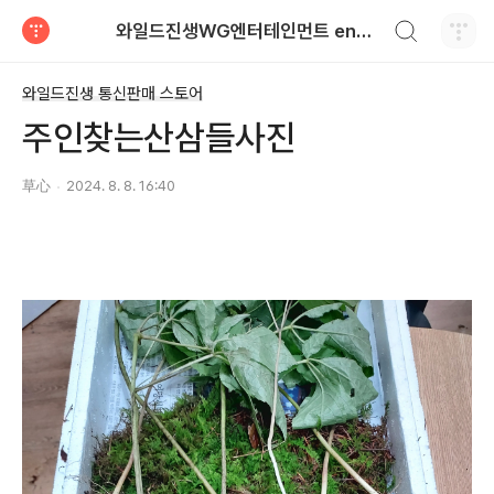
검색하기
와일드진생WG엔터테인먼트 entertainment
티스토리
와일드진생 통신판매 스토어
주인찾는산삼들사진
草心
2024. 8. 8. 16:40