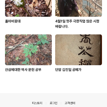
홀아비꽃대
4월1일 첫주 극한직업 많은 시청
바랍니다.
산삼에대한 역사 문헌 공부
단암 김진일 공예가
의안내
티스토리
로그인
고객센터