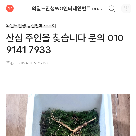
검색하기
와일드진생WG엔터테인먼트 entertainment
티스토리
와일드진생 통신판매 스토어
산삼 주인을 찾습니다 문의 010
9141 7933
草心
2024. 8. 9. 22:57