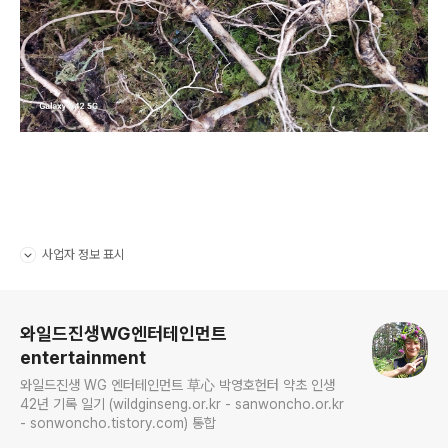
사업자 정보 표시
펼치기/접기
로그 정보
와일드진생WG엔터테인먼트
entertainment
와일드진생 WG 엔터테인먼트 草心 박영호헌터 약초 인생
42년 기록 일기 (wildginseng.or.kr - sanwoncho.or.kr
- sonwoncho.tistory.com) 통합