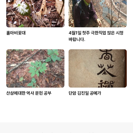
홀아비꽃대
4월1일 첫주 극한직업 많은 시청
바랍니다.
산삼에대한 역사 문헌 공부
단암 김진일 공예가
의안내