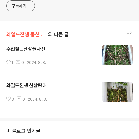
구독하기
더보기
와일드진생 통신판매 스토어
의 다른 글
주인찾는산삼들사진
글 내용
1
0
2024. 8. 8.
와일드진생 산삼판매
글 내용
3
0
2024. 8. 3.
이 블로그 인기글