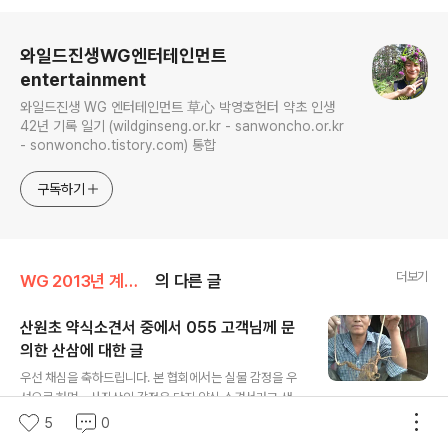
로그 정보
와일드진생WG엔터테인먼트
entertainment
와일드진생 WG 엔터테인먼트 草心 박영호헌터 약초 인생
42년 기록 일기 (wildginseng.or.kr - sanwoncho.or.kr
- sonwoncho.tistory.com) 통합
구독하기
더보기
WG 2013년 계사년 기록
의 다른 글
산원초 약식소견서 중에서 055 고객님께 문
의한 산삼에 대한 글
글 내용
우선 채심을 축하드립니다. 본 협회에서는 실물 감정을 우
선으로 하며... 사진상의 감정은 단지 약식 소견서라고 생각
하시면 됩니다. 또한 산삼에 대한 부분은 여러가지 관념상
5
0
6
0
2013. 5. 31.
넘 큰 기대나 실망을 하지 마시고...순수한 맘으로 받아 주