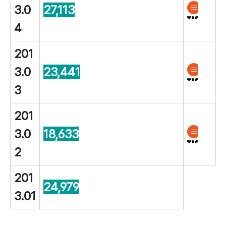
3.0
27,113
4
201
3.0
23,441
3
201
3.0
18,633
2
201
24,979
3.01