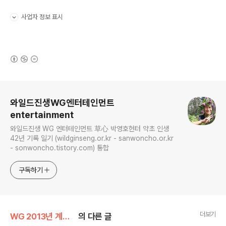
사업자 정보 표시
펼치기/접기
(새창열림)
로그 정보
와일드진생WG엔터테인먼트
entertainment
와일드진생 WG 엔터테인먼트 草心 박영호헌터 약초 인생
42년 기록 일기 (wildginseng.or.kr - sanwoncho.or.kr
- sonwoncho.tistory.com) 통합
구독하기
더보기
WG 2013년 계사년 기록
의 다른 글