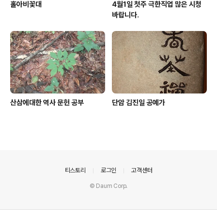
홀아비꽃대
4월1일 첫주 극한직업 많은 시청
바랍니다.
산삼에대한 역사 문헌 공부
단암 김진일 공예가
의안내
티스토리
로그인
고객센터
© Daum Corp.