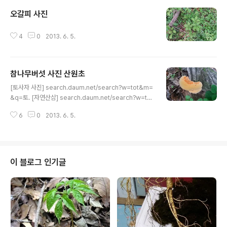
오갈피 사진
글 내용
4
0
2013. 6. 5.
참나무버섯 사진 산원초
글 내용
[토사자 사진] search.daum.net/search?w=tot&m=
&q=토. [자연산삼] search.daum.net/search?w=tot
&m=&q=자연산.. [참나무버섯사진] search.daum.ne
6
0
2013. 6. 5.
t/search?w=tot&m=&q=.. [만삼 사진] search.dau
m.net/search?w=tot&q=만삼 사. [2014국운] searc
h.daum.net/search?w=tot&DA=YZRR&t__.. [배띄
워라] search.daum.net/search? [2014년국운예언]
search.daum.net/search?w=tot&m=&q=.. [자연산
이 블로그 인기글
삼] search.daum.net/search?w=tot&m=&q=자연
산 [산약초 사진] search.daum.net/nate?w=tot&..