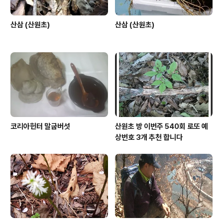
산삼 (산원초)
산삼 (산원초)
코리아헌터 말굽버섯
산원초 방 이번주 540회 로또 예
상번호 3개 추천 합니다