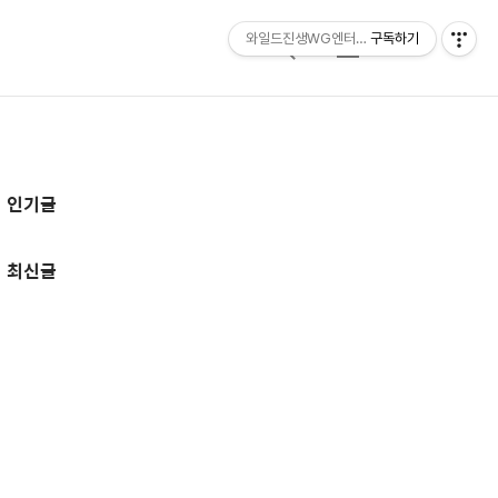
와일드진생WG엔터테인먼트 entertainmen
구독하기
검
메
색
뉴
추
인기글
가
정
최신글
보