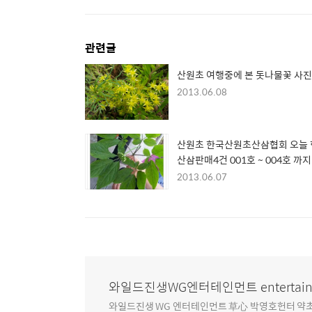
관련글
산원초 여행중에 본 돗나물꽃 사진
2013.06.08
산원초 한국산원초산삼협회 오늘
산삼판매4건 001호 ~ 004호 까지
니다
2013.06.07
와일드진생WG엔터테인먼트 entertain
와일드진생 WG 엔터테인먼트 草心 박영호헌터 약초 인생 4