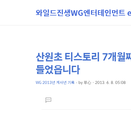
와일드진생WG엔터테인먼트 ent
산원초 티스토리 7개월째
상
본
문
세
들었읍니다
제
컨
목
텐
WG 2013년 계사년 기록
by
草心
2013. 6. 8. 05:08
본
츠
문
댓
글
달
기