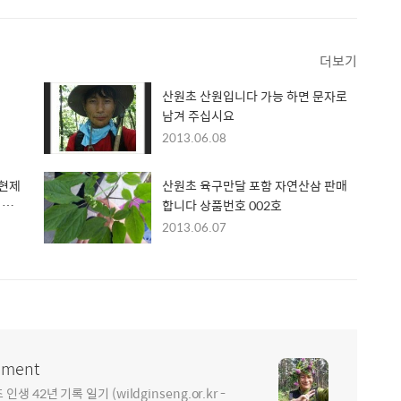
더보기
산원초 산원입니다 가능 하면 문자로
남겨 주십시요
2013.06.08
 현제
산원초 육구만달 포함 자연산삼 판매
 입
합니다 상품번호 002호
2013.06.07
ment
2년 기록 일기 (wildginseng.or.kr -