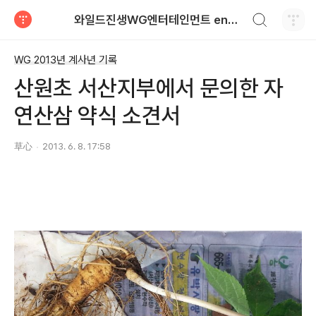
검색하기
와일드진생WG엔터테인먼트 entertainment
티스토리
WG 2013년 계사년 기록
산원초 서산지부에서 문의한 자
연산삼 약식 소견서
草心
2013. 6. 8. 17:58