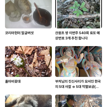
코리아헌터 말굽버섯
산원초 방 이번주 540회 로또 예
상번호 3개 추천 합니다
홀아비꽃대
부처님의 진신사리가 모셔진 한국
의 5대 사찰 => 5대 적멸보궁(寂
滅寶宮)