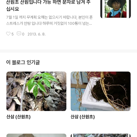
산원초 산원입니다 가능 하면 문자로 남겨 주
십시요
글 내용
7월 1일 까지 무계획 오해는 없으시기 바랍니다, 본인이 폰
스트레스가 만땅 입니다 하루에 거짓없이 100통이 넘는
전화를 받으니 저가 감당이 아니 되옵나이다. 이점 이해해
5
0
2013. 6. 8.
주시고, 가능 하면 문자로 주십시요.
이 블로그 인기글
산삼 (산원초)
산삼 (산원초)