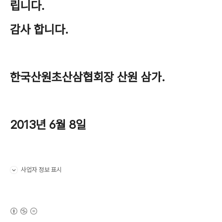
립니다.
감사 합니다.
한국산원초산삼협회장 산원 삼가.
2013년 6월 8일
사업자 정보 표시
펼치기/접기
(새창열림)