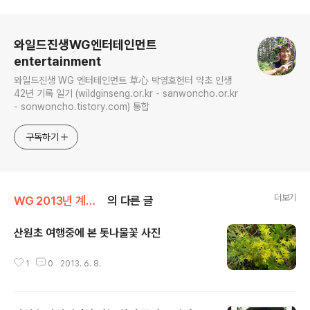
로그 정보
와일드진생WG엔터테인먼트
entertainment
와일드진생 WG 엔터테인먼트 草心 박영호헌터 약초 인생
42년 기록 일기 (wildginseng.or.kr - sanwoncho.or.kr
- sonwoncho.tistory.com) 통합
구독하기
더보기
WG 2013년 계사년 기록
의 다른 글
산원초 여행중에 본 돗나물꽃 사진
글 내용
1
0
2013. 6. 8.