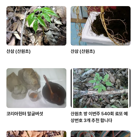
산삼 (산원초)
산삼 (산원초)
코리아헌터 말굽버섯
산원초 방 이번주 540회 로또 예
상번호 3개 추천 합니다