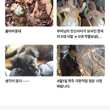
홀아비꽃대
부처님의 진신사리가 모셔진 한국
의 5대 사찰 => 5대 적멸보궁(寂
滅寶宮)
생각이 많다 ~~~
4월1일 첫주 극한직업 많은 시청
바랍니다.