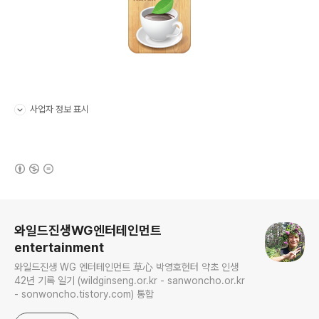
사업자 정보 표시
펼치기/접기
(새창열림)
로그 정보
와일드진생WG엔터테인먼트
entertainment
와일드진생 WG 엔터테인먼트 草心 박영호헌터 약초 인생
42년 기록 일기 (wildginseng.or.kr - sanwoncho.or.kr
- sonwoncho.tistory.com) 통합