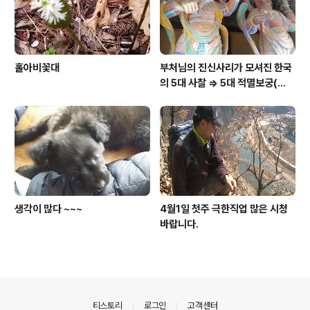
홀아비꽃대
부처님의 진신사리가 모셔진 한국
의 5대 사찰 => 5대 적멸보궁(寂
滅寶宮)
생각이 많다 ~~~
4월1일 첫주 극한직업 많은 시청
바랍니다.
의안내
티스토리
로그인
고객센터