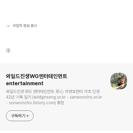
사업자 정보 표시
펼치기/접기
(새창열림)
로그 정보
와일드진생WG엔터테인먼트
entertainment
와일드진생 WG 엔터테인먼트 草心 박영호헌터 약초 인생
42년 기록 일기 (wildginseng.or.kr - sanwoncho.or.kr
- sonwoncho.tistory.com) 통합
구독하기