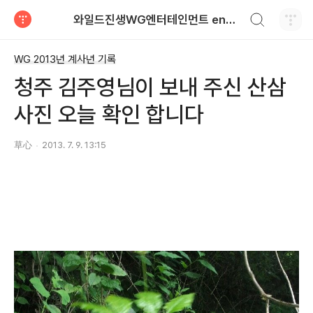
검색하기
와일드진생WG엔터테인먼트 entertainment
티스토리
WG 2013년 계사년 기록
청주 김주영님이 보내 주신 산삼
사진 오늘 확인 합니다
草心
2013. 7. 9. 13:15