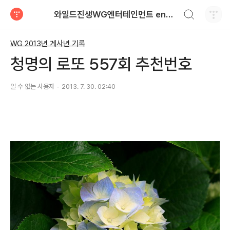
검색하기
와일드진생WG엔터테인먼트 entertainment
티스토리
WG 2013년 계사년 기록
청명의 로또 557회 추천번호
알 수 없는 사용자
2013. 7. 30. 02:40