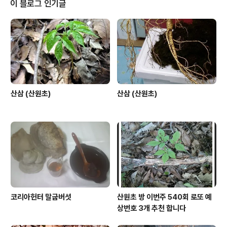
이 블로그 인기글
산삼 (산원초)
산삼 (산원초)
코리아헌터 말굽버섯
산원초 방 이번주 540회 로또 예
상번호 3개 추천 합니다