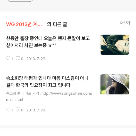
더보기
WG 2013년 계사년 기록
의 다른 글
한동안 출장 중인데 오늘은 왠지 큰딸이 보고
싶어서리 사진 보는중 ㅠ^^
글 내용
1
0
2013. 7. 29.
송소희양 태평가 입니다 마음 다스림이 아니
될때 한국의 민요창이 최고 입니다.
글 내용
송소희 홈피 바로 가기 : http://www.songsohee.com/
main.html
1
0
2013. 7. 29.