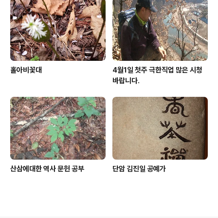
홀아비꽃대
4월1일 첫주 극한직업 많은 시청
바랍니다.
산삼에대한 역사 문헌 공부
단암 김진일 공예가