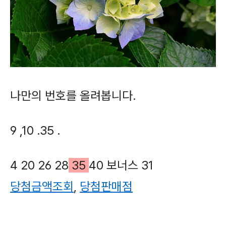
나만의 번호를 올려봅니다.
9 ,10 .35 .
4
20
26
28
35
40
보너스
31
당첨금액조회
,
당첨판매점