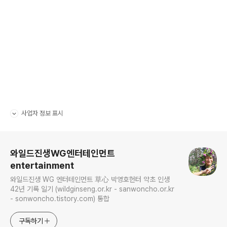
사업자 정보 표시
펼치기/접기
로그 정보
와일드진생WG엔터테인먼트
entertainment
와일드진생 WG 엔터테인먼트 草心 박영호헌터 약초 인생
42년 기록 일기 (wildginseng.or.kr - sanwoncho.or.kr
- sonwoncho.tistory.com) 통합
구독하기