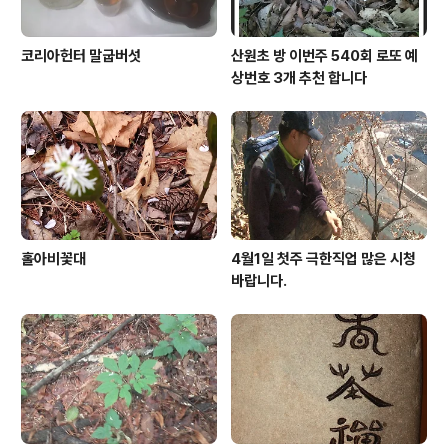
코리아헌터 말굽버섯
산원초 방 이번주 540회 로또 예
상번호 3개 추천 합니다
홀아비꽃대
4월1일 첫주 극한직업 많은 시청
바랍니다.