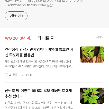
42년 기록 일기 (wildginseng.or.kr - sanwoncho.or.kr
- sonwoncho.tistory.com) 통합
구독하기
더보기
WG 2013년 계사년 기록
의 다른 글
건강상식 만성기관지염이나 비염에 특효인 세
신 쪽도리풀 활용법
글 내용
꽃의 모양이 옛날 결혼식에 사용하던 족두리와 비슷하여
족두리풀이란 식물명이 붙여졌다. 그러나 대부분의 식물도
감이나, 약초책에서는 '족도리풀' 이라고 잘못 표기 되어 있
4
0
2013. 8. 5.
다. 족두리풀은 다년초로서 뿌리줄기는 가늘고 길며, 수염
뿌리가 많다. 잎은 줄기 끝에 2개가 나며, 사람의 콩팥모양
이며, 길이 10-15cm이다. 꽃은 4-5월에 쥐방울 모양의
산원초 방 이번주 558회 로또 예상번호 3개
홍자색이 핀다. 족두리풀을 세신이라고 하는데, 뿌리가 가
늘면서 매운 맛이 있기 때문에 세신(가늘세, 매울신)이라고
추천 합니다
글 내용
한다. 뿌리를 캐어 코에 대보면 시원한 향이 가슴을 뚫리게
산원초 방 이번주 558회 로또 예상번호 3개 추천 합니다
하며 그 냄새가 기분을 좋게 한다. 전국 각지에 해발 100~
이번주 558회 추천 번호 33번 38번 45번 이렇게 3개를