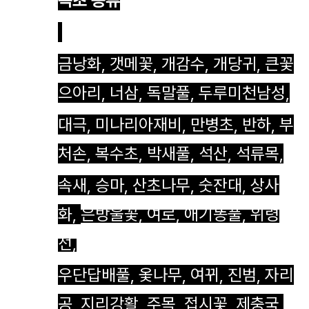
독초 종류
금낭화, 갯메꽃, 개감수, 개당귀, 큰꽃
으아리, 너삼, 독말풀, 두루미천남성,
대극, 미나리아재비,
만병초, 반하, 부
처손, 복수초, 박새풀, 석산, 석류목,
속새, 승마, 산초나무, 숫잔대, 상사
화,
은방울꽃, 여로, 애기똥풀, 위령
선,
우단답배풀, 옻나무, 여뀌, 진범, 자리
공, 지리강활, 주목,
접시꽃, 제충국,