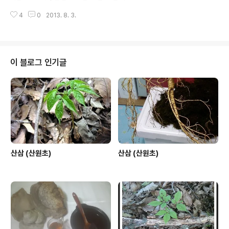
1,700m 되는 산골짜기 넓은 잎나무 밑의 비옥하고 습한
추천 합니다.
그늘에서 잘 자란다. 북부 지방에서는 잎과 꼭지에 털이 적
4
0
2013. 8. 3.
고 갈라진 꽃잎 조..
이 블로그 인기글
산삼 (산원초)
산삼 (산원초)