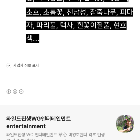
초호, 초롱꽃, 천남성, 참죽나무, 피마
자, 파리풀, 택사, 흰꽃이질풀, 현호
색...
사업자 정보 표시
펼치기/접기
(새창열림)
로그 정보
와일드진생WG엔터테인먼트
entertainment
와일드진생 WG 엔터테인먼트 草心 박영호헌터 약초 인생