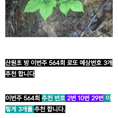
산원초 방 이번주 564
회 로또 예상번호 3개
추천 합니다
이번주 564
회
추천 번호
2
번
10
번
29
번
이
렇게 3개를
추천 합니다.