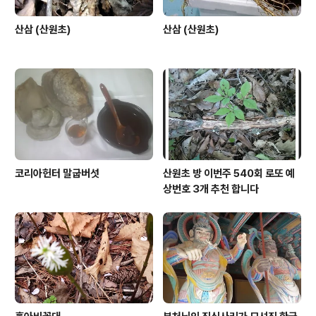
산삼 (산원초)
산삼 (산원초)
코리아헌터 말굽버섯
산원초 방 이번주 540회 로또 예
상번호 3개 추천 합니다