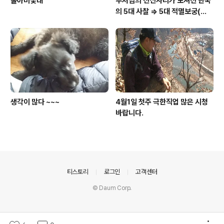
홀아비꽃대
부처님의 진신사리가 모셔진 한국
의 5대 사찰 => 5대 적멸보궁(寂
滅寶宮)
생각이 많다 ~~~
4월1일 첫주 극한직업 많은 시청
바랍니다.
의안내
티스토리
로그인
고객센터
© Daum Corp.