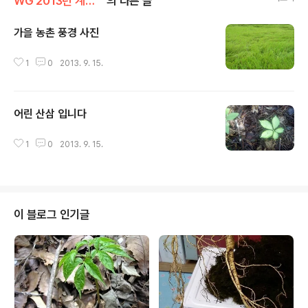
WG 2013년 계사년 기록
의 다른 글
가을 농촌 풍경 사진
글 내용
1
0
2013. 9. 15.
어린 산삼 입니다
글 내용
1
0
2013. 9. 15.
이 블로그 인기글