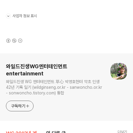
사업자 정보 표시
펼치기/접기
(새창열림)
로그 정보
와일드진생WG엔터테인먼트
entertainment
와일드진생 WG 엔터테인먼트 草心 박영호헌터 약초 인생
42년 기록 일기 (wildginseng.or.kr - sanwoncho.or.kr
- sonwoncho.tistory.com) 통합
구독하기
더보기