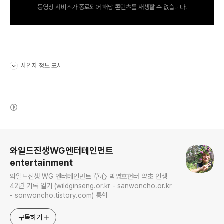
동영상 서비스가 종료되어 해당 콘텐츠를 재생할 수 없습니다.
사업자 정보 표시
펼치기/접기
(새창열림)
로그 정보
와일드진생WG엔터테인먼트
entertainment
와일드진생 WG 엔터테인먼트 草心 박영호헌터 약초 인생
42년 기록 일기 (wildginseng.or.kr - sanwoncho.or.kr
- sonwoncho.tistory.com) 통합
구독하기