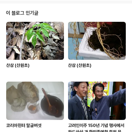
이 되리라 사랑해요 고마운 내 사랑 평생 그대만을 위해 부
를 이 노래 사랑 노래 함께 불러요 둘이서 라라라 그대 쳐진
이 블로그 인기글
어깨가 내맘을 아프게 해요 잘 해준것도 없는 나라서 그대
의 고운 손이 세월에 변했어요 못지켜줘서 미안해요 사랑
해요 사랑해요 내가 그대에게 부족한걸 알지만 세월을 걷
다보면 지칠때도 있지만 그대의 쉴곳이 되리라 사랑해요
고마운 내 사랑 평생 그대만을 위해 부를 ..
산삼 (산원초)
산삼 (산원초)
코리아헌터 말굽버섯
고려인이주 150년 기념 행사에서
하도산삼 과 한민족연합 회원 문효