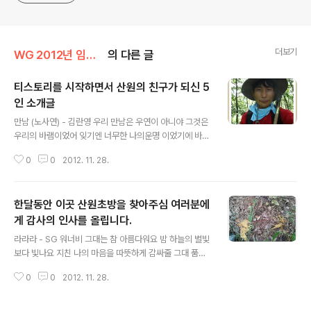
더보기
WG 2012년 임진년 기록
의 다른 글
티스토리를 시작하면서 산원의 친구가 되신 5
인 소개글
글 내용
만남 (노사연) - 김란영 우리 만남은 우연이 아니야 그것은
우리의 바램이었어 잊기엔 너무한 나의운명 이었기에 바랄
수는 없지만 영원을 태우리 돌아보지 말아 후회하지 말아
0
0
2012. 11. 28.
아 바보같은 눈물 보이지 말아 사랑해 사랑해 너를 너를 사
랑해 돌아보지 말아 후회하지 말아 아 바보같은 눈물 보이
지 말아 사랑해 사랑해 너를 너를 사랑해 사랑해 사랑해 너
한달동안 이곳 산원초방을 찾아주심 여러분에
를 너를 사랑해 가사 출처 : Daum뮤직 티스토리 산원초블
로그 산원입니다. 2012년 11월 28일 현제 페이스북 친구
게 감사의 인사를 올립니다.
글 내용
님들 소개합니다. 산원 페이스북 5인의 친추님 이미지클릭
라라라 - SG 워너비 그대는 참 아름다워요 밤 하늘의 별빛
하시면확인가능해요 오늘 하루도 좋은날 되세요.
보다 빛나요 지친 나의 마음을 따뜻하게 감싸줄 그대 품이
나의 집이죠 세찬 바람 앞에서 꺼질듯한 내 사랑도 잘 참고
0
0
2012. 11. 28.
서 이겨내줬어요 정말 눈물나도록 고마운 맘 아나요 그대
내곁에 살아줘서 사랑해요 사랑해요 내가 그대에게 부족한
걸 알지만 세월에 걷다보면 지칠때도 있지만 그대의 쉴곳