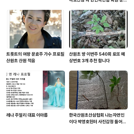
주 가수 와 함께
트롯트의 여왕 문효주 가수 프로필
산원초 방 이번주 540회 로또 예
산원초 산원 적음
상번호 3개 추천 합니다
레나 주얼리 대표 이아름
한국산원초산삼협회 나는자연인
이다 박영호헌터 사진감정 들어운
산삼