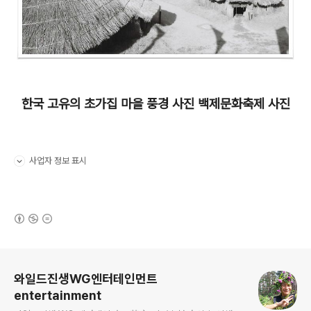
한국 고유의 초가집 마을 풍경 사진 백제문화축제 사진
사업자 정보 표시
펼치기/접기
(새창열림)
로그 정보
와일드진생WG엔터테인먼트
entertainment