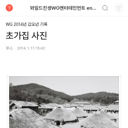
검색하기
와일드진생WG엔터테인먼트 entertainment
티스토리
WG 2014년 갑오년 기록
초가집 사진
草心
2014. 1. 17. 15:42