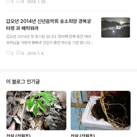
2
0
2014. 1. 20.
갑오년 2014년 신년음악회 송소희양 경복궁
타령 과 배띄워라
글 내용
갑오년 2014년 첫 포스팅 입니다. 청마해 한해 동안 여러
유저님들 가정에 행복과 건강이 충만 하시길 기원 합니다.
갑오년 2014년 신년음악회 동영상 올려 봅니다.
2
0
2014. 1. 4.
이 블로그 인기글
산삼 (산원초)
산삼 (산원초)