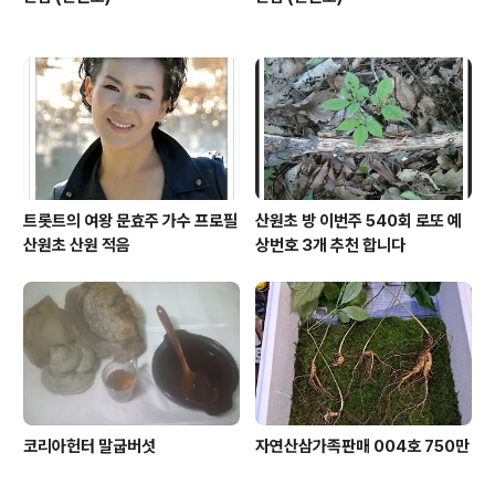
트롯트의 여왕 문효주 가수 프로필
산원초 방 이번주 540회 로또 예
산원초 산원 적음
상번호 3개 추천 합니다
코리아헌터 말굽버섯
자연산삼가족판매 004호 750만