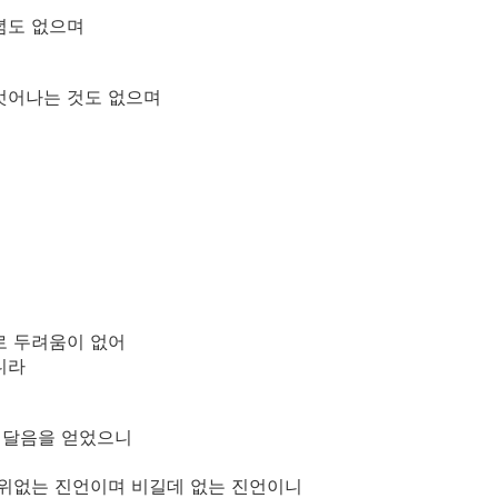
념도 없으며
벗어나는 것도 없으며
로 두려움이 없어
니라
깨달음을 얻었으니
 위없는 진언이며 비길데 없는 진언이니