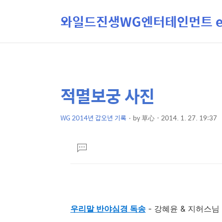
와일드진생WG엔터테인먼트 ent
적멸보궁 사진
상
본
문
세
제
WG 2014년 갑오년 기록
by
草心
2014. 1. 27. 19:37
컨
본
목
텐
문
댓
츠
글
달
기
우리말 반야심경 독송
- 강혜윤 & 지허스님