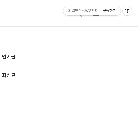
와일드진생WG엔터테인먼트 entertainmen
구독하기
검
메
색
뉴
추
인기글
가
정
최신글
보