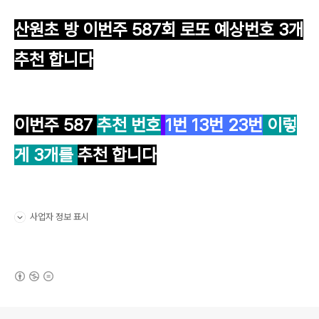
산원초 방 이번주 587
회 로또 예상번호 3개
추천 합니다
이번주 587
추천 번호
1
번
13
번
23
번
이렇
게 3개를
추천 합니다
사업자 정보 표시
펼치기/접기
(새창열림)
로그 정보