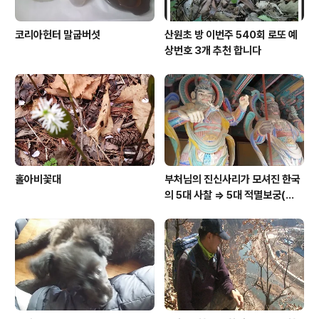
코리아헌터 말굽버섯
산원초 방 이번주 540회 로또 예
상번호 3개 추천 합니다
홀아비꽃대
부처님의 진신사리가 모셔진 한국
의 5대 사찰 => 5대 적멸보궁(寂
滅寶宮)