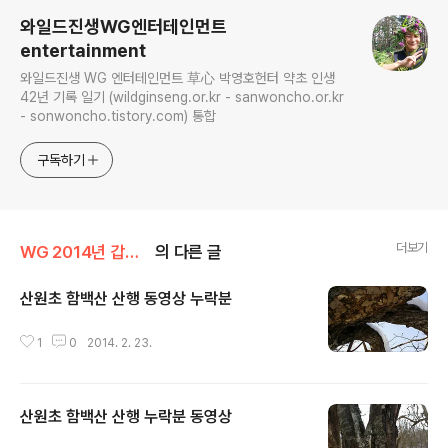
와일드진생WG엔터테인먼트
entertainment
와일드진생 WG 엔터테인먼트 草心 박영호헌터 약초 인생
42년 기록 일기 (wildginseng.or.kr - sanwoncho.or.kr
- sonwoncho.tistory.com) 통합
구독하기
더보기
WG 2014년 갑오년 기록
의 다른 글
산원초 함백산 산행 동영상 누락분
글 내용
1
0
2014. 2. 23.
산원초 함백산 산행 누락분 동영상
글 내용