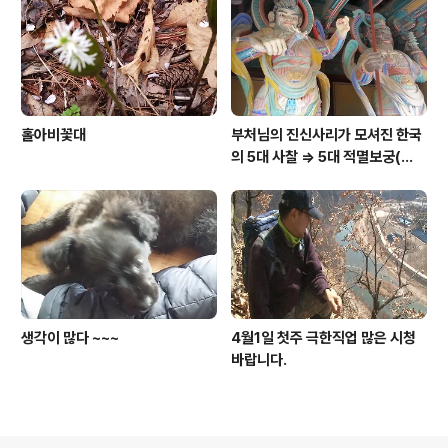
홀아비꽃대
부처님의 진신사리가 모셔진 한국
의 5대 사찰 => 5대 적멸보궁(寂
滅寶宮)
생각이 많다 ~~~
4월1일 첫주 극한직업 많은 시청
바랍니다.