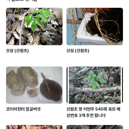
산삼 (산원초)
산삼 (산원초)
코리아헌터 말굽버섯
산원초 방 이번주 540회 로또 예
상번호 3개 추천 합니다