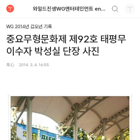
검색하기
와일드진생WG엔터테인먼트 entertainment
티스토리
WG 2014년 갑오년 기록
중요무형문화제 제92호 태평무
이수자 박성실 단장 사진
草心
2014. 3. 4. 16:55