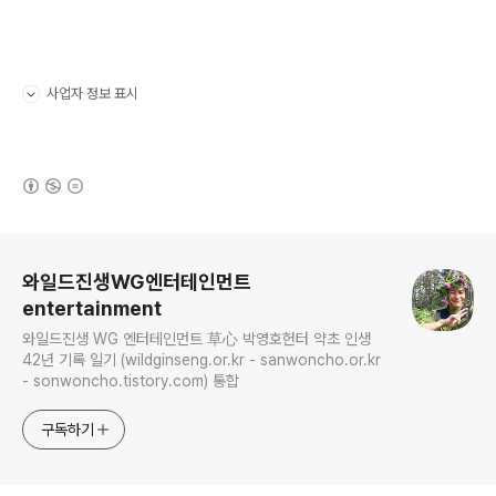
사업자 정보 표시
펼치기/접기
(새창열림)
로그 정보
와일드진생WG엔터테인먼트
entertainment
와일드진생 WG 엔터테인먼트 草心 박영호헌터 약초 인생
42년 기록 일기 (wildginseng.or.kr - sanwoncho.or.kr
- sonwoncho.tistory.com) 통합
구독하기