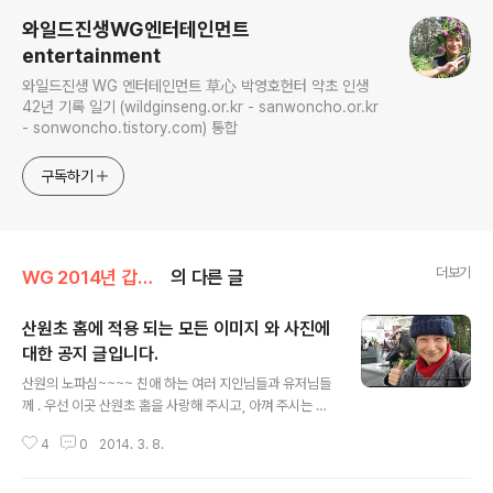
와일드진생WG엔터테인먼트
entertainment
와일드진생 WG 엔터테인먼트 草心 박영호헌터 약초 인생
42년 기록 일기 (wildginseng.or.kr - sanwoncho.or.kr
- sonwoncho.tistory.com) 통합
구독하기
더보기
WG 2014년 갑오년 기록
의 다른 글
산원초 홈에 적용 되는 모든 이미지 와 사진에
대한 공지 글입니다.
글 내용
산원의 노파심~~~~ 친애 하는 여러 지인님들과 유저님들
께 . 우선 이곳 산원초 홈을 사랑해 주시고, 아껴 주시는 모
든 분들께 감사의 인사를 올립니다. 21세기는 인터넷문화
4
0
2014. 3. 8.
가 활성화 되었고,웹상에 공인 인 여러 지인님들과 협회 인
사진 부분에 대한 간략한 글입니다 꼭 읽어 주시고, 퍼가기,