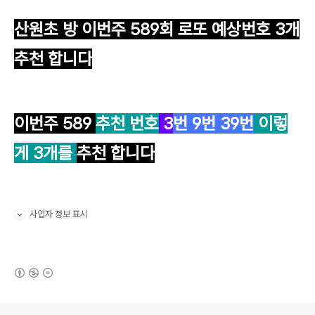
산원초 방 이번주 589
회 로또 예상번호 3개
추천 합니다
이번주 589
추천 번호
3
번
9
번
39
번
이렇
게 3개를
추천 합니다
사업자 정보 표시
펼치기/접기
(새창열림)
로그 정보