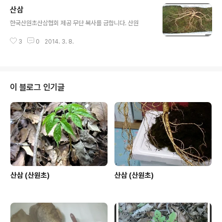
펌,스트랩, 기타 이런 부분으로 불미스러운 일들이 없으시
산삼
길 바랍니다. 본 한국산원초산삼협회 홈 메인,각게시판의
글 내용
모든 공인 사진들은 당사자와 협의 된 부분이고, 무단 제 배
한국산원초산삼협회 제공 무단 복사를 금합니다. 산원
포 와 포스팅 수정를 불허 합니다. 이점 참고 하시어 건전한
인터넷 문화를 위해 동참 하여 주십시요. 감사합니다. 한국
3
0
2014. 3. 8.
산원초산삼협회장 산원 박영호 삼가
이 블로그 인기글
산삼 (산원초)
산삼 (산원초)