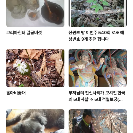
코리아헌터 말굽버섯
산원초 방 이번주 540회 로또 예
상번호 3개 추천 합니다
홀아비꽃대
부처님의 진신사리가 모셔진 한국
의 5대 사찰 => 5대 적멸보궁(寂
滅寶宮)