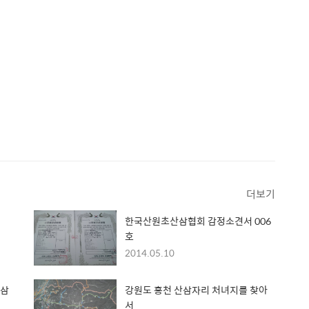
더보기
한국산원초산삼협회 감정소견서 006
호
2014.05.10
산삼
강원도 홍천 산삼자리 처녀지를 찾아
서