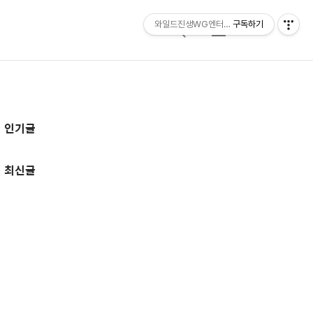
와일드진생WG엔터테인먼트 entertainmen
구독하기
검
메
색
뉴
추
인기글
가
정
최신글
보