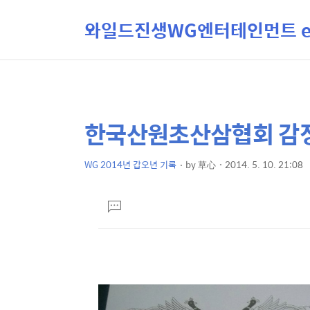
와일드진생WG엔터테인먼트 ent
한국산원초산삼협회 감정
상
본
문
세
제
WG 2014년 갑오년 기록
by
草心
2014. 5. 10. 21:08
컨
본
목
텐
문
댓
츠
글
달
기