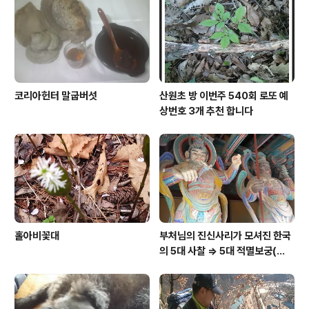
코리아헌터 말굽버섯
산원초 방 이번주 540회 로또 예
상번호 3개 추천 합니다
홀아비꽃대
부처님의 진신사리가 모셔진 한국
의 5대 사찰 => 5대 적멸보궁(寂
滅寶宮)