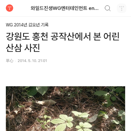
검색하기
와일드진생WG엔터테인먼트 entertainment
티스토리
WG 2014년 갑오년 기록
강원도 홍천 공작산에서 본 어린
산삼 사진
草心
2014. 5. 10. 21:01