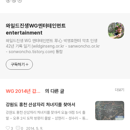
로그 정보
와일드진생WG엔터테인먼트
entertainment
와일드진생 WG 엔터테인먼트 草心 박영호헌터 약초 인생
42년 기록 일기 (wildginseng.or.kr - sanwoncho.or.kr
- sonwoncho.tistory.com) 통합
구독하기
더보기
WG 2014년 갑오년 기록
의 다른 글
강원도 홍천 산삼자리 처녀지를 찾아서
글 내용
강원도 홍천 산삼자리 처녀지를 찾아서 오늘 아침 5시 출
발 ~ 오후 2시 도착 방량리 출발 ~ 삼현리 ~ 성수리 ~ 동
면 능선 과 사타구리 자리만 산행 일반인은 아마도 이틀을
3
0
2014. 5. 9.
소요 될듯 ,^^ 강행군~ 발품의 대가 입니다. 심마니는 산삼