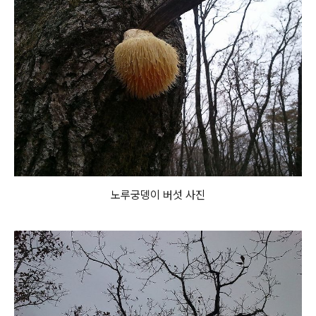
노루궁뎅이 버섯 사진