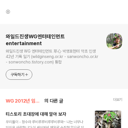
(새창열림)
로그 정보
와일드진생WG엔터테인먼트
entertainment
와일드진생 WG 엔터테인먼트 草心 박영호헌터 약초 인생
42년 기록 일기 (wildginseng.or.kr - sanwoncho.or.kr
- sonwoncho.tistory.com) 통합
구독하기
더보기
WG 2012년 임진년 기록
의 다른 글
티스토리 초대장에 대해 알아 보자
글 내용
우리둘이 - 정수라 루비루루비루루비루와~ 나는 너무나
당신을 사랑합니다 이 세상에서 제일로 순진한 맘으로 당