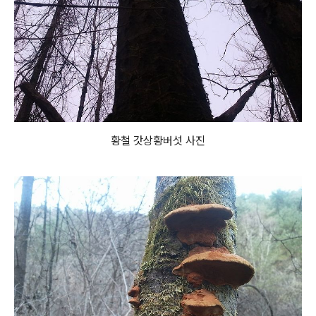
황철 갓상황버섯 사진