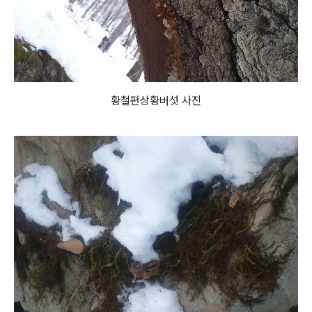
황철편상황버섯 사진