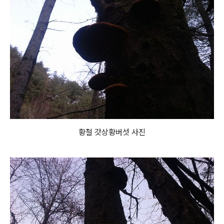
황철 갓상황버섯 사진