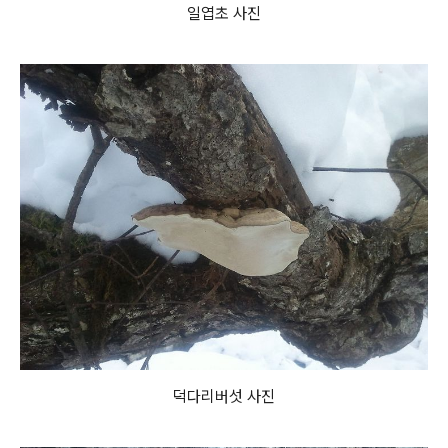
일엽초 사진
덕다리버섯 사진