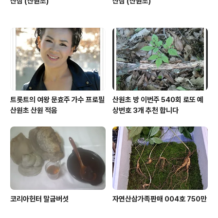
산삼 (산원초)
산삼 (산원초)
트롯트의 여왕 문효주 가수 프로필
산원초 방 이번주 540회 로또 예
산원초 산원 적음
상번호 3개 추천 합니다
코리아헌터 말굽버섯
자연산삼가족판매 004호 750만