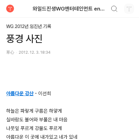
검색하기
와일드진생WG엔터테인먼트 entertainment
티스토리
WG 2012년 임진년 기록
풍경 사진
草心
2012. 12. 3. 18:34
아름다운 강산
- 이선희
하늘은 파랗게 구름은 하얗게
실바람도 불어와 부풀은 내 마음
나뭇잎 푸르게 강물도 푸르게
아름다운 이 곳에 내가있고 네가 있네