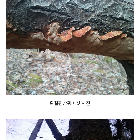
황철편상황버섯 사진