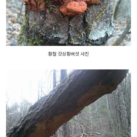
황철 갓상황버섯 사진