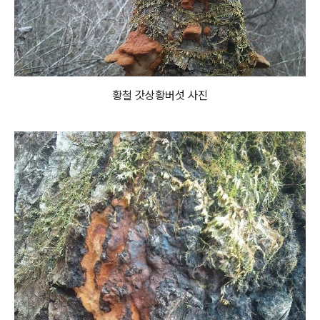
황철 갓상황버섯 사진