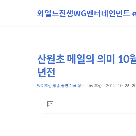
와일드진생WG엔터테인먼트 ent
산원초 메일의 의미 10월
상
본
문
세
년전
제
컨
목
텐
WG 草心 방송 출연 기록 정보
by
草心
2012. 10. 26. 2
본
츠
문
댓
글
달
기