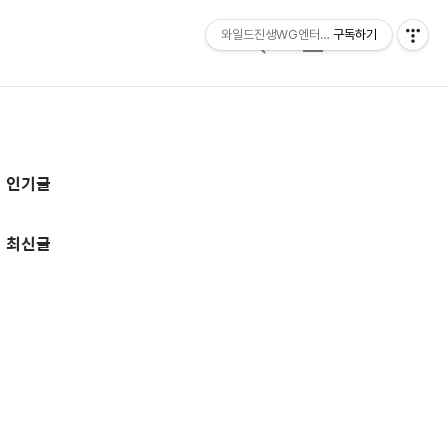
와일드진생WG엔터테인먼트 entertainmen
구독하기
검
메
색
뉴
추
인기글
가
정
최신글
보