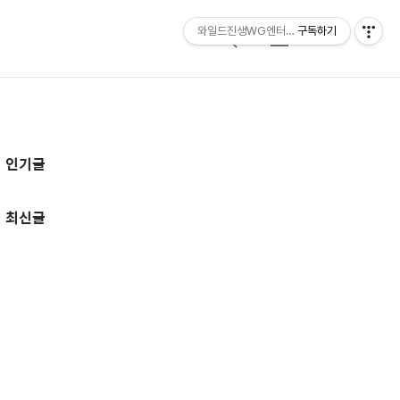
와일드진생WG엔터테인먼트 entertainmen
구독하기
검
메
색
뉴
추
인기글
가
정
최신글
보