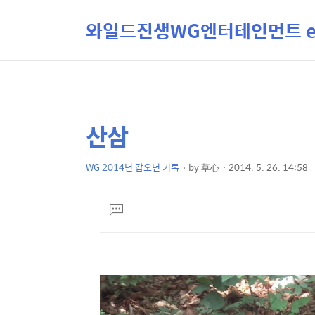
와일드진생WG엔터테인먼트 ent
산삼
상
본
문
세
제
WG 2014년 갑오년 기록
by
草心
2014. 5. 26. 14:58
컨
본
목
텐
문
댓
츠
글
달
기