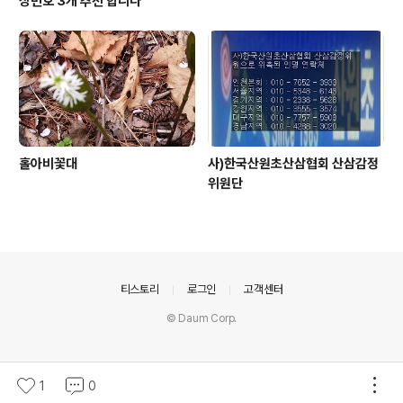
상번호 3개 추천 합니다
홀아비꽃대
사)한국산원초산삼협회 산삼감정
위원단
의안내
티스토리
로그인
고객센터
© Daum Corp.
1
0