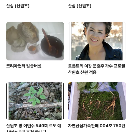
산삼 (산원초)
산삼 (산원초)
코리아헌터 말굽버섯
트롯트의 여왕 문효주 가수 프로필
산원초 산원 적음
산원초 방 이번주 540회 로또 예
자연산삼가족판매 004호 750만