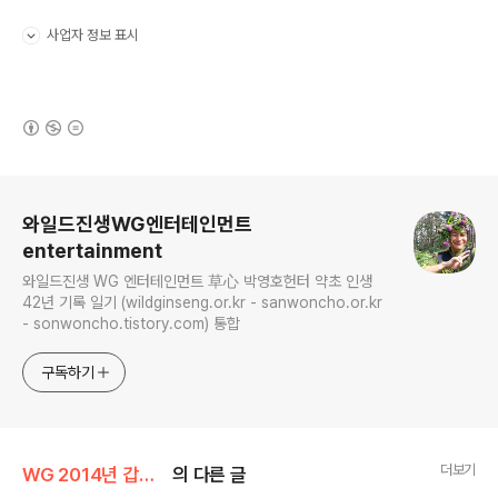
사업자 정보 표시
펼치기/접기
(새창열림)
로그 정보
와일드진생WG엔터테인먼트
entertainment
와일드진생 WG 엔터테인먼트 草心 박영호헌터 약초 인생
42년 기록 일기 (wildginseng.or.kr - sanwoncho.or.kr
- sonwoncho.tistory.com) 통합
구독하기
더보기
WG 2014년 갑오년 기록
의 다른 글