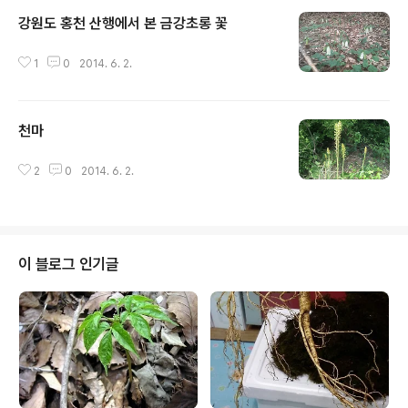
강원도 홍천 산행에서 본 금강초롱 꽃
글 내용
1
0
2014. 6. 2.
천마
글 내용
2
0
2014. 6. 2.
이 블로그 인기글