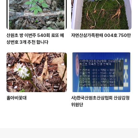
산원초 방 이번주 540회 로또 예
자연산삼가족판매 004호 750만
상번호 3개 추천 합니다
홀아비꽃대
사)한국산원초산삼협회 산삼감정
위원단
의안내