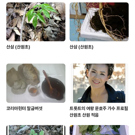
산삼 (산원초)
산삼 (산원초)
코리아헌터 말굽버섯
트롯트의 여왕 문효주 가수 프로필
산원초 산원 적음