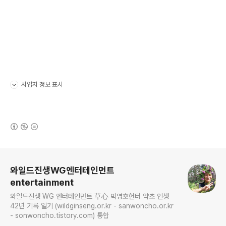
사업자 정보 표시
펼치기/접기
(새창열림)
로그 정보
와일드진생WG엔터테인먼트
entertainment
와일드진생 WG 엔터테인먼트 草心 박영호헌터 약초 인생
42년 기록 일기 (wildginseng.or.kr - sanwoncho.or.kr
- sonwoncho.tistory.com) 통합