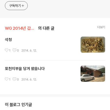
구독하기
더보기
WG 2014년 갑오년 기록
의 다른 글
석청
글 내용
1
0
2014. 6. 12.
포천지부을 당겨 왔읍니다
글 내용
1
0
2014. 6. 12.
이 블로그 인기글