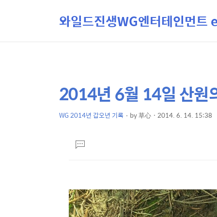
와일드진생WG엔터테인먼트 ent
2014년 6월 14일 산
상
본
문
세
제
WG 2014년 갑오년 기록
by
草心
2014. 6. 14. 15:38
컨
본
목
텐
문
댓
츠
글
달
기