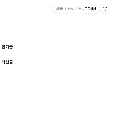
와일드진생WG엔터테인먼트 entertainmen
구독하기
검
메
색
뉴
추
인기글
가
정
최신글
보