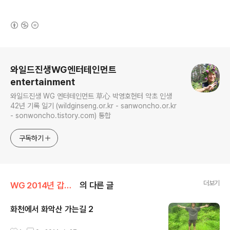
(새창열림)
로그 정보
와일드진생WG엔터테인먼트
entertainment
와일드진생 WG 엔터테인먼트 草心 박영호헌터 약초 인생
42년 기록 일기 (wildginseng.or.kr - sanwoncho.or.kr
- sonwoncho.tistory.com) 통합
구독하기
더보기
WG 2014년 갑오년 기록
의 다른 글
화천에서 화악산 가는길 2
글 내용