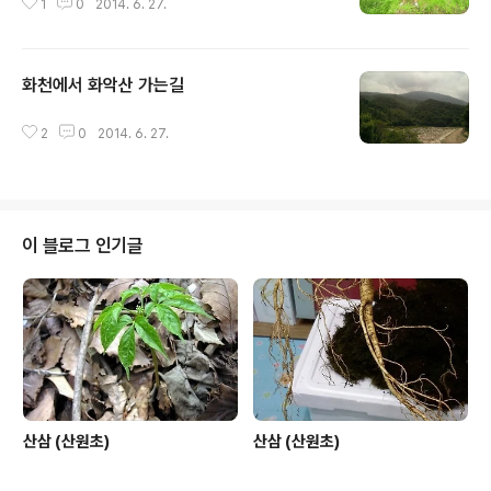
1
0
2014. 6. 27.
화천에서 화악산 가는길
글 내용
2
0
2014. 6. 27.
이 블로그 인기글
산삼 (산원초)
산삼 (산원초)