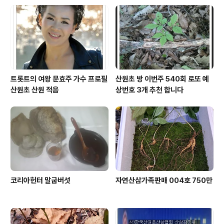
트롯트의 여왕 문효주 가수 프로필
산원초 방 이번주 540회 로또 예
산원초 산원 적음
상번호 3개 추천 합니다
코리아헌터 말굽버섯
자연산삼가족판매 004호 750만