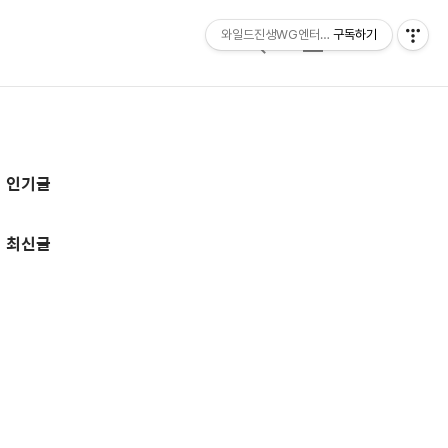
와일드진생WG엔터테인먼트 entertainmen
구독하기
검
메
색
뉴
추
인기글
가
정
최신글
보