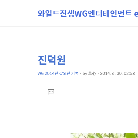
와일드진생WG엔터테인먼트 ent
진덕원
상
본
문
세
제
WG 2014년 갑오년 기록
by
草心
2014. 6. 30. 02:58
컨
본
목
텐
문
댓
츠
글
달
기