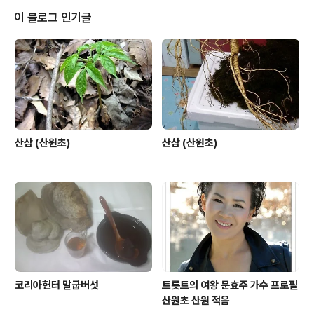
이 블로그 인기글
산삼 (산원초)
산삼 (산원초)
코리아헌터 말굽버섯
트롯트의 여왕 문효주 가수 프로필
산원초 산원 적음