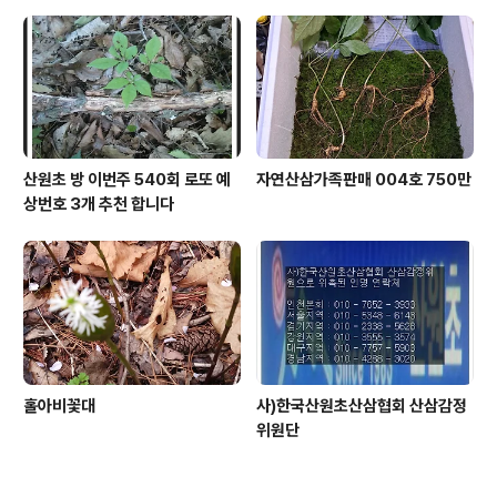
산원초 방 이번주 540회 로또 예
자연산삼가족판매 004호 750만
상번호 3개 추천 합니다
홀아비꽃대
사)한국산원초산삼협회 산삼감정
위원단