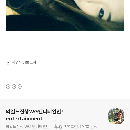
사업자 정보 표시
펼치기/접기
(새창열림)
로그 정보
와일드진생WG엔터테인먼트
entertainment
와일드진생 WG 엔터테인먼트 草心 박영호헌터 약초 인생