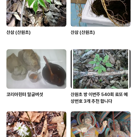
산삼 (산원초)
산삼 (산원초)
코리아헌터 말굽버섯
산원초 방 이번주 540회 로또 예
상번호 3개 추천 합니다