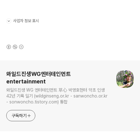
사업자 정보 표시
펼치기/접기
(새창열림)
로그 정보
와일드진생WG엔터테인먼트
entertainment
와일드진생 WG 엔터테인먼트 草心 박영호헌터 약초 인생
42년 기록 일기 (wildginseng.or.kr - sanwoncho.or.kr
- sonwoncho.tistory.com) 통합
구독하기