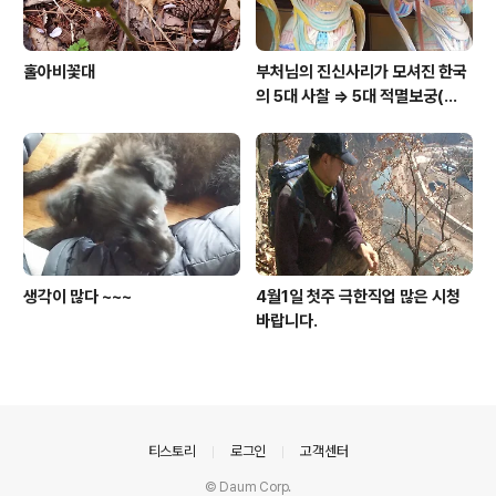
홀아비꽃대
부처님의 진신사리가 모셔진 한국
의 5대 사찰 => 5대 적멸보궁(寂
滅寶宮)
생각이 많다 ~~~
4월1일 첫주 극한직업 많은 시청
바랍니다.
의안내
티스토리
로그인
고객센터
© Daum Corp.