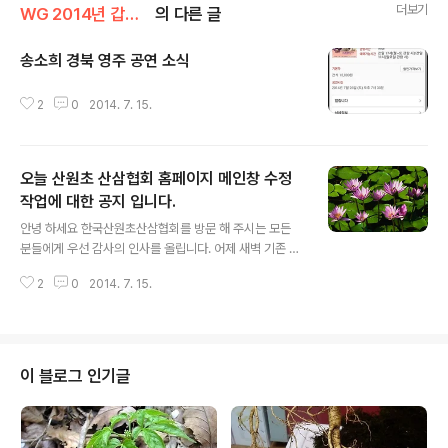
더보기
WG 2014년 갑오년 기록
의 다른 글
송소희 경북 영주 공연 소식
글 내용
2
0
2014. 7. 15.
오늘 산원초 산삼협회 홈페이지 메인창 수정
작업에 대한 공지 입니다.
글 내용
안녕 하세요 한국산원초산삼협회를 방문 해 주시는 모든
분들에게 우선 감사의 인사를 올립니다. 어제 새벽 기존 홈
페이지 최 상단에 최근 극한직업 산약초꾼 에대한 유튜브
2
0
2014. 7. 15.
게시글 4개를 업데이트 하였읍니다. 많은 관심 갖어 주시
고... 항상 거듭 나는 산삼협회가 되도록 노력 하겠읍니다.
감사 합니다. http://sanwoncho.or.kr 산원초산삼협회
산삼협회 소개, 자연산삼 및 종류, 약용버섯, 산야초,우리강
산약용식물강의.감정서발급 www.sanwoncho.or.kr/
이 블로그 인기글
인삼> 산삼 한국산원초산삼협회 산원 삼가