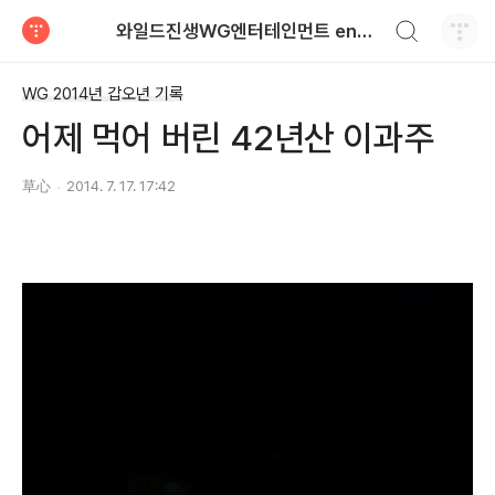
검색하기
와일드진생WG엔터테인먼트 entertainment
티스토리
WG 2014년 갑오년 기록
어제 먹어 버린 42년산 이과주
草心
2014. 7. 17. 17:42