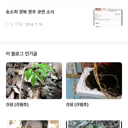
송소희 경북 영주 공연 소식
글 내용
2
0
2014. 7. 15.
이 블로그 인기글
산삼 (산원초)
산삼 (산원초)