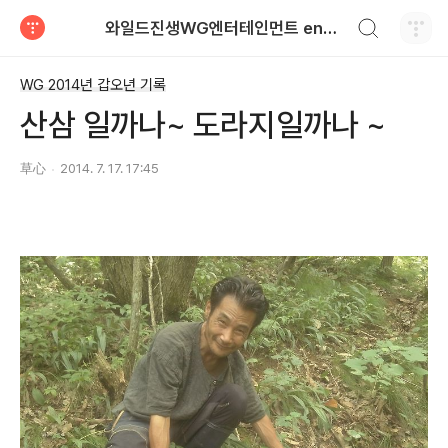
검색하기
와일드진생WG엔터테인먼트 entertainment
티스토리
WG 2014년 갑오년 기록
산삼 일까나~ 도라지일까나 ~
草心
2014. 7. 17. 17:45