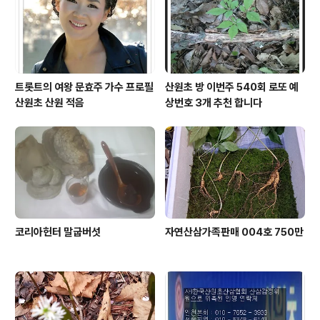
트롯트의 여왕 문효주 가수 프로필
산원초 방 이번주 540회 로또 예
산원초 산원 적음
상번호 3개 추천 합니다
코리아헌터 말굽버섯
자연산삼가족판매 004호 750만