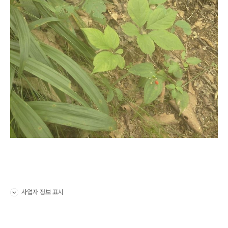
사업자 정보 표시
펼치기/접기