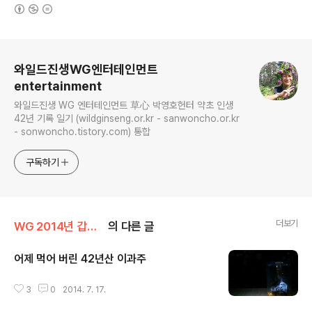
(새창열림)
로그 정보
와일드진생WG엔터테인먼트
entertainment
와일드진생 WG 엔터테인먼트 草心 박영호헌터 약초 인생
42년 기록 일기 (wildginseng.or.kr - sanwoncho.or.kr
- sonwoncho.tistory.com) 통합
구독하기
더보기
WG 2014년 갑오년 기록
의 다른 글
어제 먹어 버린 42년산 이과주
글 내용
3
0
2014. 7. 17.