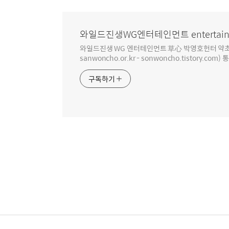
와일드진생WG엔터테인먼트 entertain
와일드진생 WG 엔터테인먼트 草心 박영호헌터 약초 인생 4
sanwoncho.or.kr - sonwoncho.tistory.com) 
구독하기