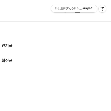
와일드진생WG엔터테인먼트 entertainmen
구독하기
검
메
색
뉴
추
인기글
가
정
최신글
보