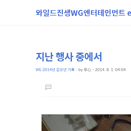
와일드진생WG엔터테인먼트 ent
지난 행사 중에서
상
본
문
세
제
WG 2014년 갑오년 기록
by
草心
2014. 8. 1. 04:04
컨
본
목
텐
문
댓
츠
글
달
기