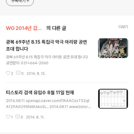
구독하기
더보기
WG 2014년 갑오년 기록
의 다른 글
광복 69주년 8.15 특집극 악극 아리랑 공연
초대 합니다
글 내용
광복 69주년 8.15 특집극 악극 아리랑 공연 초대 합니다
공연문의: 031>664-2060
2
0
2014. 8. 12.
티스토리 검색 유입수 8월 11일 현재
글 내용
2014.08.11 openapi.naver.com/l?AAACssTS2qt
A129A0O9XNXK6ksSL.. 2014.08.11 www.tistory.
com/m?nil_button=tistory&nil_src=and.. 2014.0
1
0
2014. 8. 11.
8.11 www.tistory.com/m 2014.08.11 [열린음악회 송
소희] tistory.com/m/search/열린음악회.. 2014.08.1
1 openapi.naver.com/l?AAAD3IwQ6CMAyA4afpj