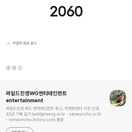
2060
사업자 정보 표시
펼치기/접기
(새창열림)
로그 정보
와일드진생WG엔터테인먼트
entertainment
와일드진생 WG 엔터테인먼트 草心 박영호헌터 약초 인생
42년 기록 일기 (wildginseng.or.kr - sanwoncho.or.kr
- sonwoncho.tistory.com) 통합