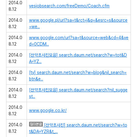
2014.0
yesjobsearch.com/freeDemo/Coach.cfm
8.12
2014.0
www.google.pl/url?sa=t&rct=j&q=&esrc=s&source
8.12
=we..
2014.0
www.google.com/url?sa=t&source=web&cd=4&ve
8.12
d=0CDM..
2014.0
[산약초사진모음]
search.daum.net/search?w=tot&D
8.12
A=YZ..
2014.0
[tv]
search.daum.net/search?w=blog&nil_search=
8.12
btn&e..
2014.0
[산약초사진모음]
search.daum.net/search?nil_sugge
8.12
st..
2014.0
www.google.co.kr/
8.12
2014.0
[산약초사진]
search.daum.net/search?w=to
8.12
t&DA=YZR&t_..