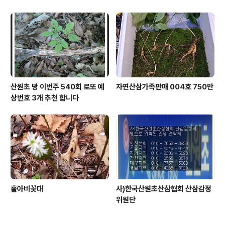
산원초 방 이번주 540회 로또 예
자연산삼가족판매 004호 750만
상번호 3개 추천 합니다
홀아비꽃대
사)한국산원초산삼협회 산삼감정
위원단