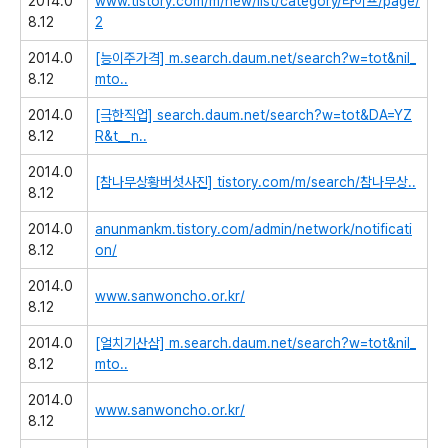
2014.0
www.tistory.com/m/new/list/category/라이프/page/
8.12
2
2014.0
[능이주가격]
m.search.daum.net/search?w=tot&nil_
8.12
mto..
2014.0
[극한직업]
search.daum.net/search?w=tot&DA=YZ
8.12
R&t__n..
2014.0
[참나무상황버섯사진]
tistory.com/m/search/참나무상..
8.12
2014.0
anunmankm.tistory.com/admin/network/notificati
8.12
on/
2014.0
www.sanwoncho.or.kr/
8.12
2014.0
[얼치기산삼]
m.search.daum.net/search?w=tot&nil_
8.12
mto..
2014.0
www.sanwoncho.or.kr/
8.12