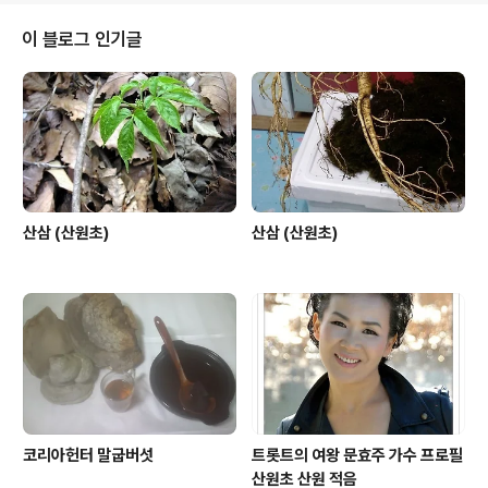
oTCwuhhB2.. 2014.08.11 www.tistory.com/m/ne
w/list/category/문화·연예 2014.08.11 [삼성] searc
이 블로그 인기글
h.daum.net/search?w=blog&nil_search=btn.. 20
14.08.11 [대출]..
산삼 (산원초)
산삼 (산원초)
코리아헌터 말굽버섯
트롯트의 여왕 문효주 가수 프로필
산원초 산원 적음