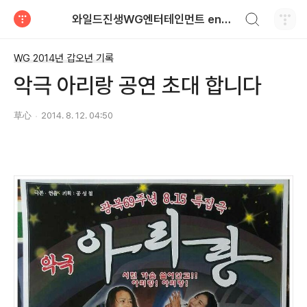
검색하기
와일드진생WG엔터테인먼트 entertainment
티스토리
WG 2014년 갑오년 기록
악극 아리랑 공연 초대 합니다
草心
2014. 8. 12. 04:50