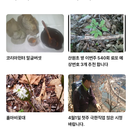
코리아헌터 말굽버섯
산원초 방 이번주 540회 로또 예
상번호 3개 추천 합니다
홀아비꽃대
4월1일 첫주 극한직업 많은 시청
바랍니다.