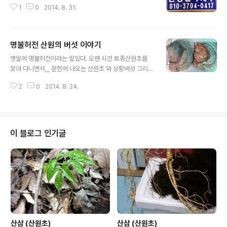
1
0
2014. 8. 31.
명불허전 산원의 버섯 이야기
글 내용
옛말에 명불허전이라는 말있다. 오랜 시간 토종산원초를
찾아 다니면서,,, 문헌에 나오는 산원초 와 상황버섯 그리고
기타 약초 중에는 이시대에 그냥 쉽게 잊혀진 이름들이 많
2
0
2014. 8. 24.
다. 하지만 요즘 사람들은 건강할때, 건강을 지키지 못하는
것이 태반이다. 병이 찾아 왔을때, 명약을 찾는 다고 하여...
그 병을 다 고칠수 있는 것이 아니기에... 산행을 앞두고 몇
글자 남기어 봅니다. 모든 약 과 약초는 그 때 와 시기가 있
고... 바른 음식 문화 만이, 찾아 오는 액운을 막을수 있다고
이 블로그 인기글
봅니다. 구전에는 어떤 병에는 이것이 좋다. 저것이 좋다 하
지만... 그 이름이 대중성을 갖고 있다면, 분명히... 명불허전
이라는 말이 꼭 맞지 않을까 생각 한다. 얼마전 강원도 산행
에서 채취한 말굽버섯 또한 당뇨병에 좋다고들 합니..
산삼 (산원초)
산삼 (산원초)