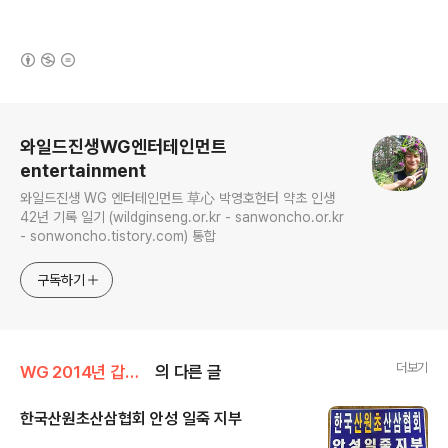
(새창열림)
로그 정보
와일드진생WG엔터테인먼트
entertainment
와일드진생 WG 엔터테인먼트 草心 박영호헌터 약초 인생
42년 기록 일기 (wildginseng.or.kr - sanwoncho.or.kr
- sonwoncho.tistory.com) 통합
구독하기
더보기
WG 2014년 갑오년 기록
의 다른 글
한국산원초산삼협회 안성 일죽 지부
글 내용