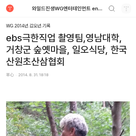
검색하기
와일드진생WG엔터테인먼트 entertainment
티스토리
WG 2014년 갑오년 기록
ebs극한직업 촬영팀,영남대학,
거창군 숲옛마을, 일오식당, 한국
산원초산삼협회
草心
2014. 8. 31. 18:18