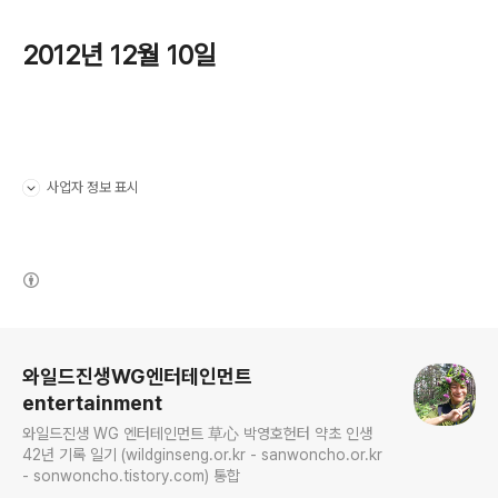
2012년 12월 10일
사업자 정보 표시
펼치기/접기
(새창열림)
로그 정보
와일드진생WG엔터테인먼트
entertainment
와일드진생 WG 엔터테인먼트 草心 박영호헌터 약초 인생
42년 기록 일기 (wildginseng.or.kr - sanwoncho.or.kr
- sonwoncho.tistory.com) 통합