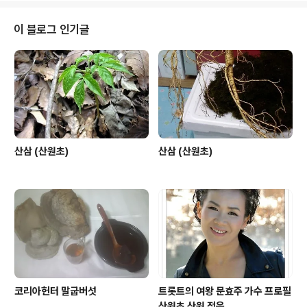
딱 좋은데 갈곳도 놀곳도 ..
이 블로그 인기글
산삼 (산원초)
산삼 (산원초)
코리아헌터 말굽버섯
트롯트의 여왕 문효주 가수 프로필
산원초 산원 적음