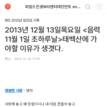
검색하기
와일드진생WG엔터테인먼트 entertainment
티스토리
WG 2012년 임진년 기록
2013년 12월 13일목요일 <음력
11월 1일 초하루날>태백산에 가
야할 이유가 생겻다.
草心
2012. 12. 10. 17:19
영원한 사랑
- 영자
사랑해 놓고 왜 망설이시나 내 마음 흔들어 놓고