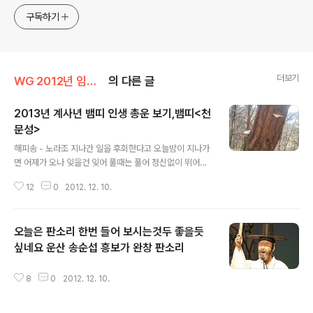
구독하기
더보기
WG 2012년 임진년 기록
의 다른 글
2013년 계사년 뱀띠 인생 총운 보기,뱀띠<천
문성>
글 내용
해피송 - 노라조 지나간 일을 후회한다고 오늘밤이 지나가
면 어제가 오나 잊을건 잊어 풀때는 풀어 정신없이 뛰어가
단 쓰러질거야 워 대체 무슨 일이 너를 괴롭혀 워 한숨쉬는
12
0
2012. 12. 10.
소심한 너 일루 나와봐 복잡한 일 모두다 신경꺼 신나게 뜨
겁게 함께 놀아줄께 이 밤을 다함께 달려보자 구슬땀 비지
땀 닦고 놀아보자 너의 곁에 있어 너의 곁엔 노라조 누굴찾
오늘은 판소리 한번 들어 보시는것두 좋을듯
고 있어 내가 노라조 예 워 대체 무슨일이 너를 괴롭혀 워
한숨쉬는 소심한 너 일루 나와봐 날씨가 좋기는 딱 좋은데
싶네요 운산 송순섭 흥보가 완창 판소리
글 내용
갈곳도 놀곳도 없음 전화해봐 꿀꿀해 기분이 팍 나쁠땐 어
떡해 딱하다 내가 놀아줄께 너의 곁에 있어 너의 곁엔 노라
8
0
2012. 12. 10.
조 누굴찾고 있어 내가 노라조 예 워 이 순간을 생각 없이
즐겨봐 워 사랑 명예 돈과 여자 다 잊어버려 날씨가 좋기는