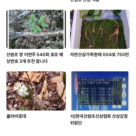
산원초 방 이번주 540회 로또 예
자연산삼가족판매 004호 750만
상번호 3개 추천 합니다
홀아비꽃대
사)한국산원초산삼협회 산삼감정
위원단