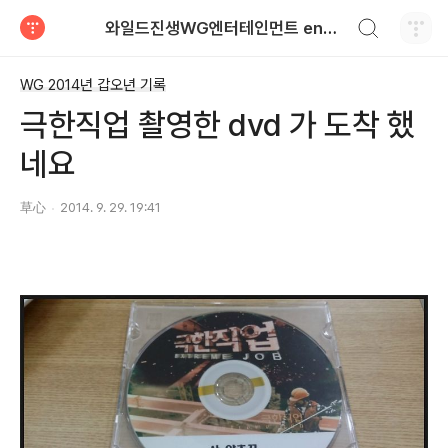
검색하기
와일드진생WG엔터테인먼트 entertainment
티스토리
WG 2014년 갑오년 기록
극한직업 촬영한 dvd 가 도착 했
네요
草心
2014. 9. 29. 19:41