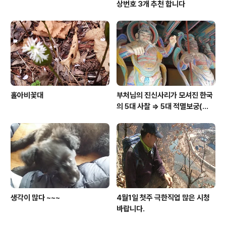
상번호 3개 추천 합니다
홀아비꽃대
부처님의 진신사리가 모셔진 한국
의 5대 사찰 => 5대 적멸보궁(寂
滅寶宮)
생각이 많다 ~~~
4월1일 첫주 극한직업 많은 시청
바랍니다.