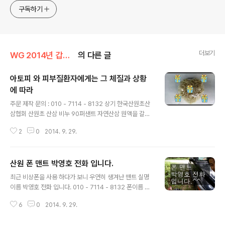
구독하기
더보기
WG 2014년 갑오년 기록
의 다른 글
아토피 와 피부질환자에게는 그 체질과 상황
에 따라
글 내용
주문 제작 문의 : 010 - 7114 - 8132 상기 한국산원초산
삼협회 산원초 산삼 비누 90퍼샌트 자연산삼 원액을 갈아
서 만들며. 소아용 성인용 기타 아토피 와 피부질환 자를 위
2
0
2014. 9. 29.
해 제작된 치유비누 입니다. 하여 대기업이나 판매를 위한
상업성을 떠나서 순수한 마음에서 제작 된것이고. 소량판
매을 하고 있읍니다. 하여 가격은 일반 비누에 몇십배 높지
산원 폰 맨트 박영호 전화 입니다.
만 아토피와 피부질한 자에게는 그 효능이 확인 되었고. 꼭
글 내용
필요한 분에게만 주문 제작 하여 드립니다. 산원초 산삼비
최근 비상폰을 사용 하다가 보니 우연히 생겨난 맨트 실명
누 에는 자연산삼 1뿌리가 다 들어 간 제품이고. 그 보증 과
이름 박영호 전화 입니다. 010 - 7114 - 8132 폰이름 저
확인는 본 협회에서 책임 집니다. 가공업체는 본 협회와 관
장 하지 아니 하고 무조건 다 받습니다. 누구인지 모르니...
련된 전문 약용비누제작 업체 입니다. 부작용은 99퍼샌트
6
0
2014. 9. 29.
자연스럽게 나온 맨트 박영호 전화 입니다.^^
없다고 자부 합니다 또한 아토피 와 피부질환자에게는 그
체질과 상황에 ..