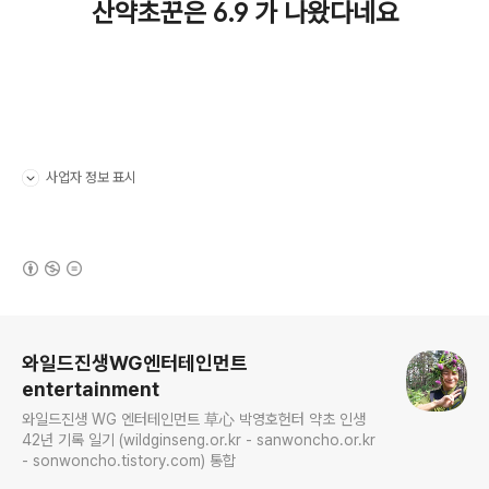
산약초꾼은 6.9 가 나왔다네요
사업자 정보 표시
펼치기/접기
(새창열림)
로그 정보
와일드진생WG엔터테인먼트
entertainment
와일드진생 WG 엔터테인먼트 草心 박영호헌터 약초 인생
42년 기록 일기 (wildginseng.or.kr - sanwoncho.or.kr
- sonwoncho.tistory.com) 통합