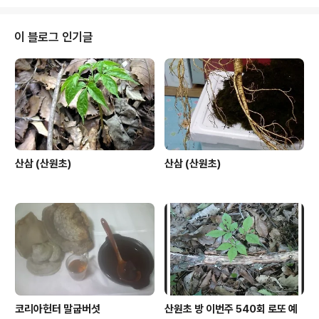
이 블로그 인기글
산삼 (산원초)
산삼 (산원초)
코리아헌터 말굽버섯
산원초 방 이번주 540회 로또 예