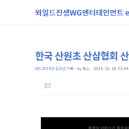
와일드진생WG엔터테인먼트 ent
한국 산원초 산삼협회 산
상
본
문
세
제
WG 2014년 갑오년 기록
by
草心
2014. 10. 18. 01:04
컨
본
목
텐
문
댓
츠
글
달
기
동영상 서비스가 종료되어