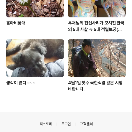
홀아비꽃대
부처님의 진신사리가 모셔진 한국
의 5대 사찰 => 5대 적멸보궁(寂
滅寶宮)
생각이 많다 ~~~
4월1일 첫주 극한직업 많은 시청
바랍니다.
의안내
티스토리
로그인
고객센터