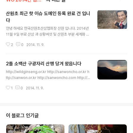
산원초 최근 핫 이슈 도메인 등록 완료 건 입니
다
글 내용
안녕 하세요 한국산원초산삼협회장 산원 입니다. 2014년
11월 9일 부로 산삼 과 상황버섯 및 산원초 부분 세계화 시
장을 준비 하면서 기존 도메인 총 티스토리 포함 홈 사이트
2
0
2014. 11. 9.
주소 3개에서 5개가 추가된 8개로 2015년 을미년을 준비
합니다. 아래의 도메인 주소로 현제의 http://sonwonch
o.tistory.com 연동 하오니 언제 어디서나 통합웹 검색으
2틀 소백산 구광자리 산행 당겨 왔읍니다
로 모든 유저님들과 건강을 생각 하시는 모든 분들 정보를
글 내용
공유 하고 함께 할수 있다는것입니다. 앞으로 거듭 나는 한
http://wildginseng.or.kr http://sanwoncho.or.kr h
국의 대표 하는 산원초 홈 사이트가 되도록 더욱 노력 하겠
ttp://sanwon.or.kr http://sanwoncho.com http://s
읍니다. 감사 합니다. 2014년 11월 9일 일요일 산원 삼가
onwoncho.tistory.com http://산원초.com http://산
http://wildginseng.or.kr http://sanwoncho.or.kr h
1
0
2014. 11. 9.
삼비누.com http://산원상황버섯.com
ttp://sanwon..
이 블로그 인기글