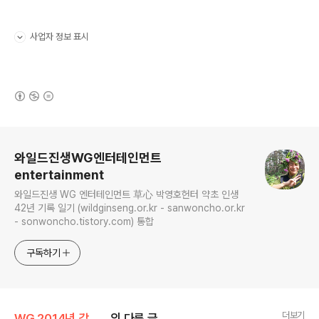
사업자 정보 표시
펼치기/접기
(새창열림)
로그 정보
와일드진생WG엔터테인먼트
entertainment
와일드진생 WG 엔터테인먼트 草心 박영호헌터 약초 인생
42년 기록 일기 (wildginseng.or.kr - sanwoncho.or.kr
- sonwoncho.tistory.com) 통합
구독하기
더보기
WG 2014년 갑오년 기록
의 다른 글