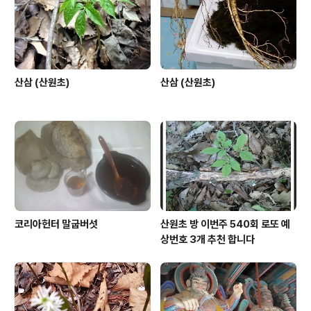
산삼 (산원초)
산삼 (산원초)
코리아헌터 말굽버섯
산원초 방 이번주 540회 로또 예
상번호 3개 추천 합니다