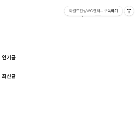
와일드진생WG엔터테인먼트 entertainmen
구독하기
검
메
색
뉴
추
인기글
가
정
최신글
보