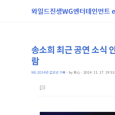
와일드진생WG엔터테인먼트 ent
송소희 최근 공연 소식 
상
본
문
세
람
제
컨
목
텐
WG 2014년 갑오년 기록
by
草心
2014. 11. 17. 19:53
본
츠
문
댓
글
달
기