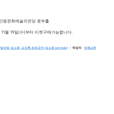
안동문화예술의전당 웅부홀
 11월 19일(수)부터 티켓구매가능합니다.
람' 송소희, 김성록 초청공연 (송소희 love holic)
|
작성자
정복삼촌