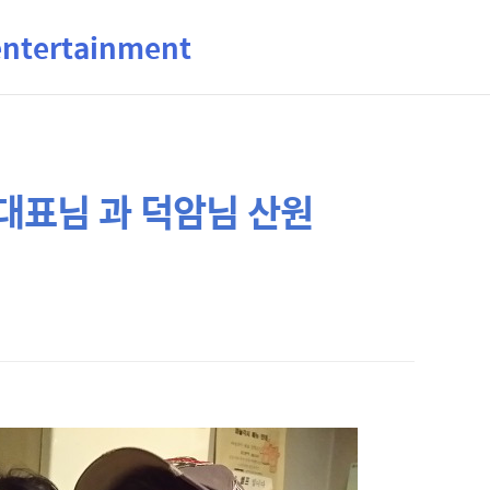
ertainment
대표님 과 덕암님 산원