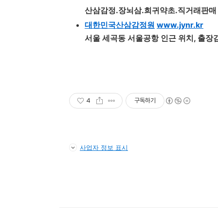
산삼
감정
.장뇌삼.희귀약초.직거래판매
대한민국
산삼감정원
www.jynr.kr
서울 세곡동 서울공항 인근 위치, 출장
4
구독하기
사업자 정보 표시