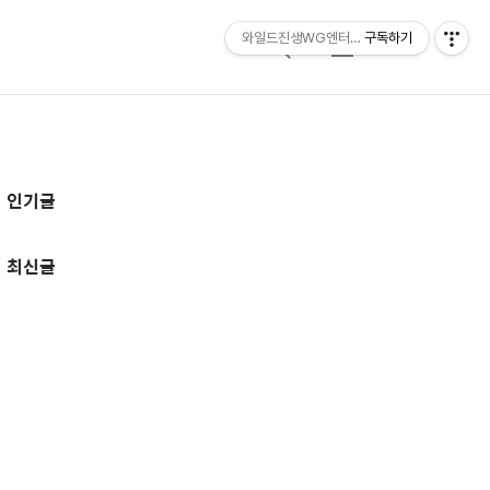
와일드진생WG엔터테인먼트 entertainmen
구독하기
검
메
색
뉴
추
인기글
가
정
최신글
보