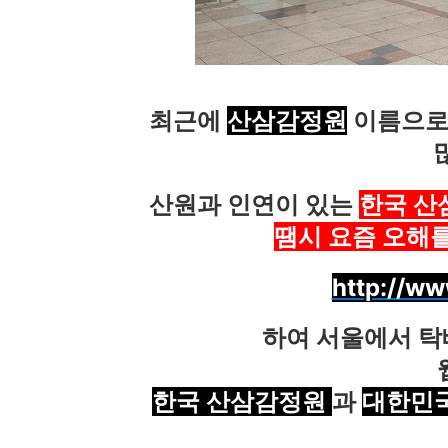
최근에
산삼감정원
이름으로 
산원과 인연이 있는
한국 산
땜시 요즘 오해를
http://ww
하여 서울에서 탁
한국 산삼감정원
과
대한민