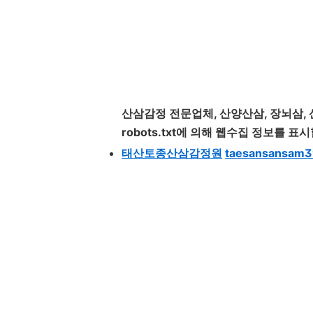
산삼
감정
전문업체, 산양
산삼
, 장뇌삼,
robots.txt에 의해 웹수집 정보를 표
태산토종
산삼감정원
taesansansam3