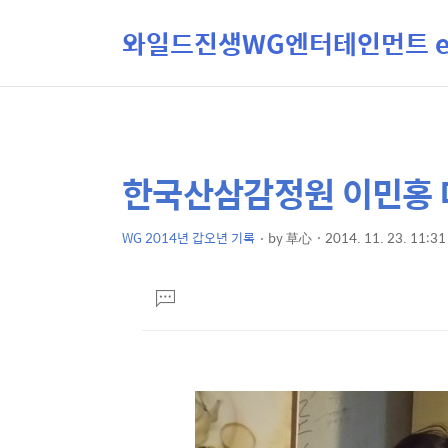
와일드진생WG엔터테인먼트 ent
한국산삼감정원 이민홍 
상
본
문
세
제
WG 2014년 갑오년 기록
by
草心
2014. 11. 23. 11:31
컨
본
목
텐
문
댓
츠
글
달
기