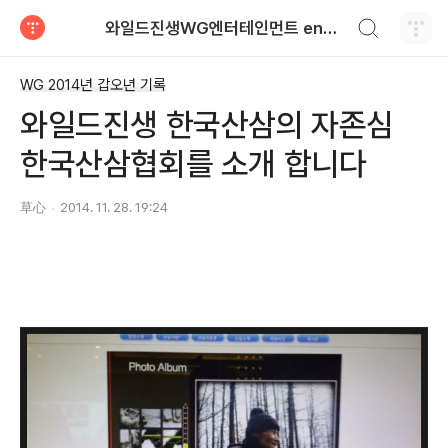
검색하기
와일드진생WG엔터테인먼트 entertainment
티스토리
WG 2014년 갑오년 기록
와일드진생 한국산삼의 자존심
한국산삼협회를 소개 합니다
草心
2014. 11. 28. 19:24