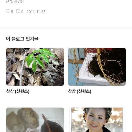
진 및 동영상
일 한양대 올림픽체육관에서 이성민 기자 ▲ 다문화생활스
포츠협회 이홍 회장 © 이성민기자[플..
5
0
2014. 11. 28.
이 블로그 인기글
산삼 (산원초)
산삼 (산원초)