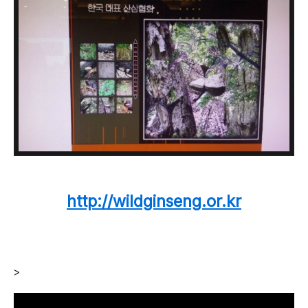
http://wildginseng.or.kr
>