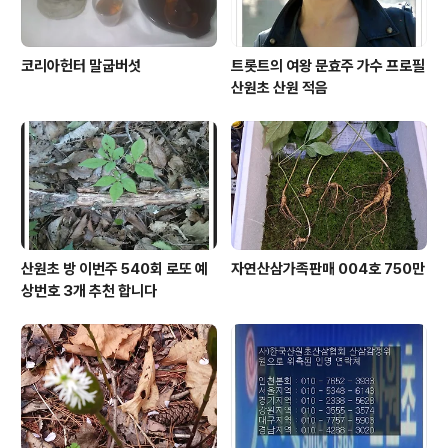
코리아헌터 말굽버섯
트롯트의 여왕 문효주 가수 프로필
산원초 산원 적음
산원초 방 이번주 540회 로또 예
자연산삼가족판매 004호 750만
상번호 3개 추천 합니다