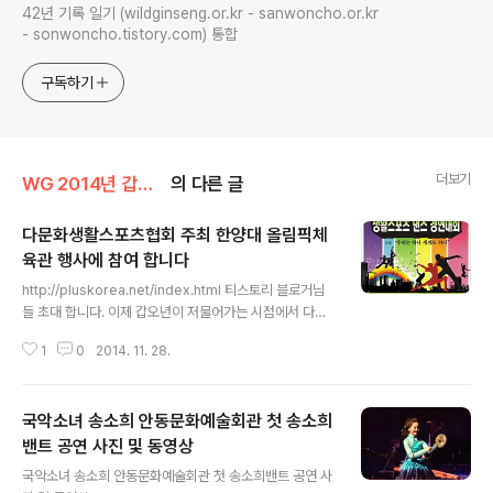
42년 기록 일기 (wildginseng.or.kr - sanwoncho.or.kr
- sonwoncho.tistory.com) 통합
구독하기
더보기
WG 2014년 갑오년 기록
의 다른 글
다문화생활스포츠협회 주최 한양대 올림픽체
육관 행사에 참여 합니다
글 내용
http://pluskorea.net/index.html 티스토리 블로거님
들 초대 합니다. 이제 갑오년이 저물어가는 시점에서 다음
달 12월 14일 한양대 체육관에서 행사가 하나 있는데 이곳
1
0
2014. 11. 28.
주체측의 초대로 별도 특별 코너 부스를 배당 받았읍니다.
하여 티스토리 블러거님들께서 시간 되시면 방문 하시여서
하루 즐거운 시간 되시기 바랍니다. 모임 장소는 한양대 올
국악소녀 송소희 안동문화예술회관 첫 송소희
림픽체육관 내 특별 부스 당일 행사는 오전 10시 ~ 오후 7
시 까지 입니다 문의 : 010 - 7652 - 3933 010 - 7114
밴트 공연 사진 및 동영상
글 내용
- 8132 13개국 100여단체 ‘2014 외국인 주민 커뮤니티
국악소녀 송소희 안동문화예술회관 첫 송소희밴트 공연 사
문화행사’ 열린다 ‘다문화생활스포츠협회' 주최로 12월 14