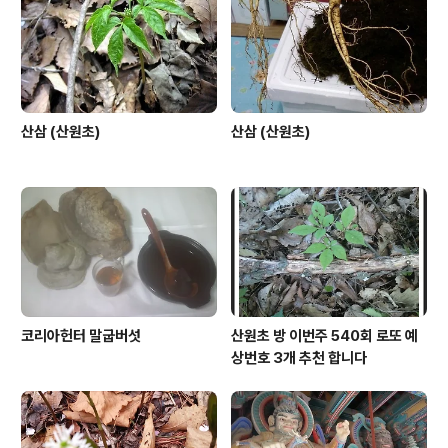
산삼 (산원초)
산삼 (산원초)
코리아헌터 말굽버섯
산원초 방 이번주 540회 로또 예
상번호 3개 추천 합니다