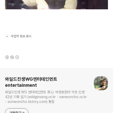
사업자 정보 표시
펼치기/접기
(새창열림)
로그 정보
와일드진생WG엔터테인먼트
entertainment
와일드진생 WG 엔터테인먼트 草心 박영호헌터 약초 인생
42년 기록 일기 (wildginseng.or.kr - sanwoncho.or.kr
- sonwoncho.tistory.com) 통합
구독하기