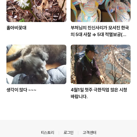
홀아비꽃대
부처님의 진신사리가 모셔진 한국
의 5대 사찰 => 5대 적멸보궁(寂
滅寶宮)
생각이 많다 ~~~
4월1일 첫주 극한직업 많은 시청
바랍니다.
의안내
티스토리
로그인
고객센터