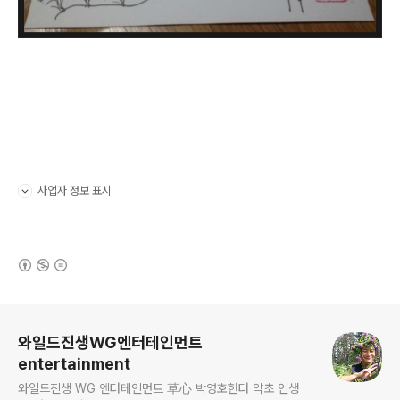
사업자 정보 표시
펼치기/접기
(새창열림)
로그 정보
와일드진생WG엔터테인먼트
entertainment
와일드진생 WG 엔터테인먼트 草心 박영호헌터 약초 인생