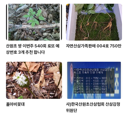
산원초 방 이번주 540회 로또 예
자연산삼가족판매 004호 750만
상번호 3개 추천 합니다
홀아비꽃대
사)한국산원초산삼협회 산삼감정
위원단