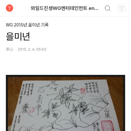
검색하기
와일드진생WG엔터테인먼트 entertainment
티스토리
WG 2015년 을미년 기록
을미년
草心
2015. 2. 6. 05:02