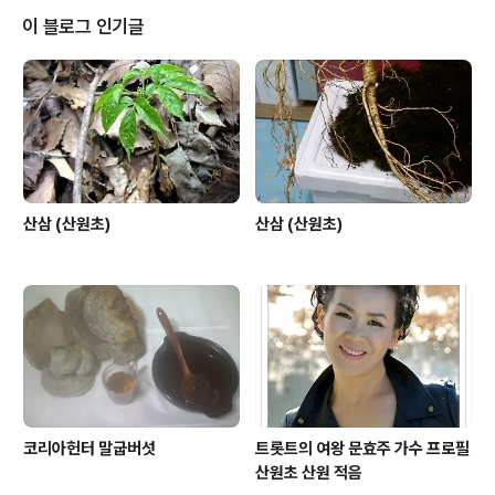
이 블로그 인기글
산삼 (산원초)
산삼 (산원초)
코리아헌터 말굽버섯
트롯트의 여왕 문효주 가수 프로필
산원초 산원 적음