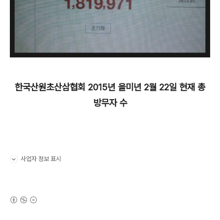
한국산원초산삼협회 2015년 을미년 2월 22일 현재 총
방무자 수
사업자 정보 표시
펼치기/접기
(새창열림)