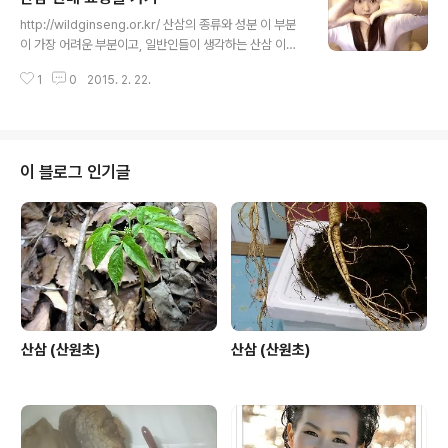
글 내용
http://wildginseng.or.kr/ 산삼의 종류와 성분 이 부분
이 가장 어려운 부분이고, 일반인들이 생각하는 산삼 이라
면 한가지 라고 생각 하지만 , 간략한 설명입니다. 사람도
1
0
2015. 2. 22.
똑 같은 사람이 없고, 한핏줄인데도 다 다른 얼굴형을 갖고
있으면 , 단지 비슷한 형을 갖은 사람이 잇듯 이 산삼도 그
와 같다고 하겠읍니다. 하여 본협회에서 말한는 천 지 인 즉
천은 천종입니다. 그 옛날 조상으로 부터 대대로 내려온 순
수종의 산삼을 천종 이라 합니다.그 형태와 약성은 아직 연
이 블로그 인기글
구 대상 입니다. 최근 십몇년 동안 순수종의 천종산삼을 채
심 되지 않았읍니다. 이 부분은 산원의 개인적인 생각이므
로 절대성은 없읍니다. 지 즉 지종산삼입니다. 말 그대로 천
종산삼을 담아가는 자연산삼중에서 몇대를 걸친 산삼으로
1년에..
산삼 (산원초)
산삼 (산원초)