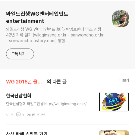
로그 정보
와일드진생WG엔터테인먼트
entertainment
와일드진생 WG 엔터테인먼트 草心 박영호헌터 약초 인생
42년 기록 일기 (wildginseng.or.kr - sanwoncho.or.kr
- sonwoncho.tistory.com) 통합
구독하기
더보기
WG 2015년 을미년 기록
의 다른 글
한국산삼협회
글 내용
한국산삼협회 와일드진생 http://wildginseng.or.kr/
2
0
2015. 2. 22.
산삼 판매 쇼핑몰 가기