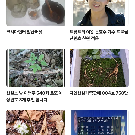
코리아헌터 말굽버섯
트롯트의 여왕 문효주 가수 프로필
산원초 산원 적음
산원초 방 이번주 540회 로또 예
자연산삼가족판매 004호 750만
상번호 3개 추천 합니다