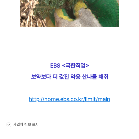
EBS <극한직업>
보약보다 더 값진 약용 산나물 채취
http://home.ebs.co.kr/limit/main
사업자 정보 표시
펼치기/접기