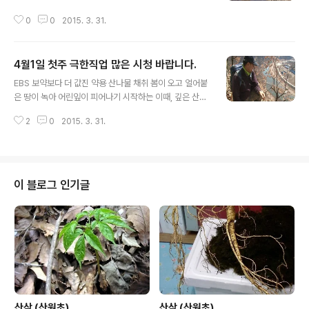
0
0
2015. 3. 31.
4월1일 첫주 극한직업 많은 시청 바랍니다.
글 내용
EBS 보약보다 더 값진 약용 산나물 채취 봄이 오고 얼어붙
은 땅이 녹아 어린잎이 피어나기 시작하는 이때, 깊은 산에
자생하는 약용 산나물을 채취하는 사람들이 있다! 맑은대
2
0
2015. 3. 31.
쑥, 원추리, 얼레지, 쑥부쟁이, 단풍마, 삽주, 부처손 등 제철
을 맞은 약용 산나물과 약초의 종류도 가지각색. 자라나는
환경도 각각 다를 뿐 아니라 쓰임새도 다양하다. 물에 살짝
데쳐서 반찬으로 조리되기도 하며, 몸에 좋은 차로 마시기
도 하고, 술에 담가 약주로도 식용한다. 신체와 마음을 건강
이 블로그 인기글
하게 해주는 약초와 산나물을 캐기 위해 산을 오르는 사람
들! 이들은 목숨을 건 채 절벽을 타고, 높은 나무에 오르기
를 주저하지 않는다. 자연산 제철 산나물을 캐기 위한 이들
의 값진 노력! 험로를 헤매며 기약 없는 행군을 하는 이들을
소개한다. *..
산삼 (산원초)
산삼 (산원초)