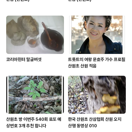
코리아헌터 말굽버섯
트롯트의 여왕 문효주 가수 프로필
산원초 산원 적음
산원초 방 이번주 540회 로또 예
한국 산원초 산삼협회 산원 오지
상번호 3개 추천 합니다
산행 동영상 010