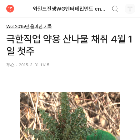
검색하기
와일드진생WG엔터테인먼트 entertainment
티스토리
WG 2015년 을미년 기록
극한직업 약용 산나물 채취 4월 1
일 첫주
草心
2015. 3. 31. 11:15