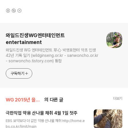
(새창열림)
로그 정보
와일드진생WG엔터테인먼트
entertainment
와일드진생 WG 엔터테인먼트 草心 박영호헌터 약초 인생
42년 기록 일기 (wildginseng.or.kr - sanwoncho.or.kr
- sonwoncho.tistory.com) 통합
구독하기
더보기
WG 2015년 을미년 기록
의 다른 글
극한직업 약용 산나물 채취 4월 1일 첫주
글 내용
EBS 보약보다 더 값진 약용 산나물 채취 http://home.e
bs.co.kr/limit/main