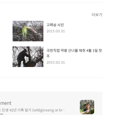
더보기
고패삼 사진
2015.03.31
극한직업 약용 산나물 채취 4월 1일 첫
주
2015.03.31
ment
2년 기록 일기 (wildginseng.or.kr -
통합