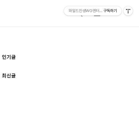
와일드진생WG엔터테인먼트 entertainmen
구독하기
검
메
색
뉴
추
인기글
가
정
최신글
보