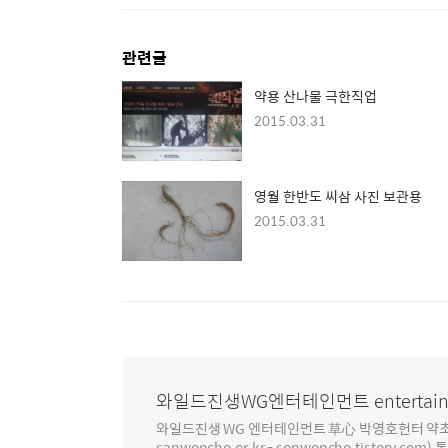
관련글
약용 산나물 극한직업
2015.03.31
영월 한반도 씨삼 사진 보관용
2015.03.31
와일드진생WG엔터테인먼트 entertain
와일드진생 WG 엔터테인먼트 草心 박영호헌터 약초 인생 4
sanwoncho.or.kr - sonwoncho.tistory.com) 