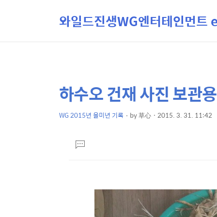
와일드진생WG엔터테인먼트 ent
하수오 건재 사진 보관용
상
본
문
세
제
WG 2015년 을미년 기록
by
草心
2015. 3. 31. 11:42
컨
본
목
텐
문
댓
츠
글
달
기