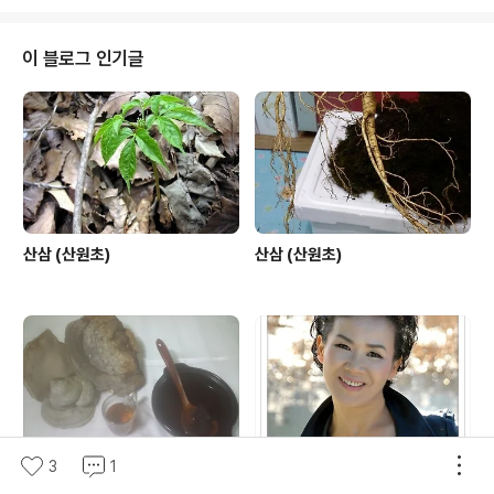
대한 부분은 어려운 난제로 알려져 있고, 본인 역시 그렇 합
니다. 하지만 경험과 협회의 규정상 약간의 미비한 부분이
있더라도 이해 하시고,가능한 오해의 소지가 없도록 최선
이 블로그 인기글
을 다 하겠읍니다. 1,본협회에서는 일단 산에서 채심한 삼
에 대해서는 자연산삼 야생산삼 그리고 산삼 이라고 하겠
읍니다. 2,그외에 외래종과 인삼에 가까운삼 그리고 산양
삼 및 산양산삼에 대한 부분도 별도로 취급 합니다. 3,본 협
회에 의뢰한 후 판매를 하시..
산삼 (산원초)
산삼 (산원초)
3
1
코리아헌터 말굽버섯
트롯트의 여왕 문효주 가수 프로필