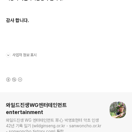
감사 합니다.
사업자 정보 표시
펼치기/접기
(새창열림)
로그 정보
와일드진생WG엔터테인먼트
entertainment
와일드진생 WG 엔터테인먼트 草心 박영호헌터 약초 인생
42년 기록 일기 (wildginseng.or.kr - sanwoncho.or.kr
- sonwoncho.tistory.com) 통합