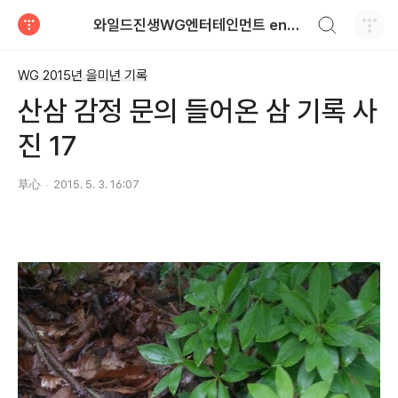
검색하기
와일드진생WG엔터테인먼트 entertainment
티스토리
WG 2015년 을미년 기록
산삼 감정 문의 들어온 삼 기록 사
진 17
草心
2015. 5. 3. 16:07