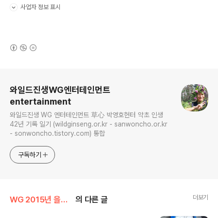
사업자 정보 표시
펼치기/접기
(새창열림)
로그 정보
와일드진생WG엔터테인먼트
entertainment
와일드진생 WG 엔터테인먼트 草心 박영호헌터 약초 인생
42년 기록 일기 (wildginseng.or.kr - sanwoncho.or.kr
- sonwoncho.tistory.com) 통합
구독하기
더보기
WG 2015년 을미년 기록
의 다른 글