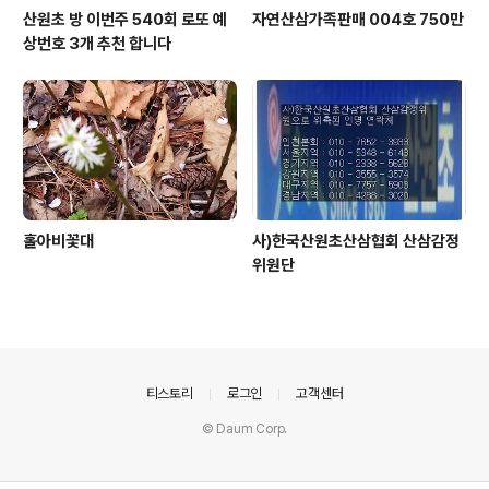
산원초 방 이번주 540회 로또 예
자연산삼가족판매 004호 750만
상번호 3개 추천 합니다
홀아비꽃대
사)한국산원초산삼협회 산삼감정
위원단
의안내
티스토리
로그인
고객센터
© Daum Corp.